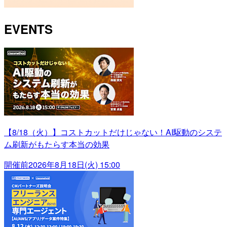
EVENTS
【8/18（火）】コストカットだけじゃない！AI駆動のシステ
ム刷新がもたらす本当の効果
開催前
2026年8月18日(火) 15:00