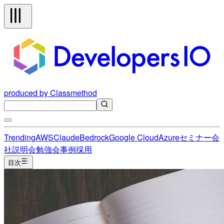
produced by Classmethod
Trending
AWS
Claude
Bedrock
Google Cloud
Azure
セミナー
会
社説明会
勉強会
事例
採用
目次