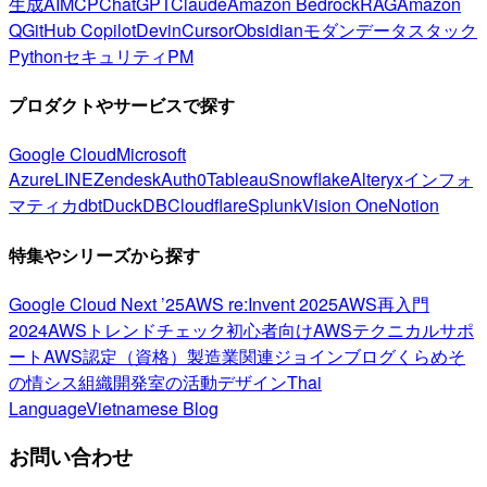
生成AI
MCP
ChatGPT
Claude
Amazon Bedrock
RAG
Amazon
Q
GitHub Copilot
Devin
Cursor
Obsidian
モダンデータスタック
Python
セキュリティ
PM
プロダクトやサービスで探す
Google Cloud
Microsoft
Azure
LINE
Zendesk
Auth0
Tableau
Snowflake
Alteryx
インフォ
マティカ
dbt
DuckDB
Cloudflare
Splunk
Vision One
Notion
特集やシリーズから探す
Google Cloud Next ’25
AWS re:Invent 2025
AWS再入門
2024
AWSトレンドチェック
初心者向け
AWSテクニカルサポ
ート
AWS認定（資格）
製造業関連
ジョインブログ
くらめそ
の情シス
組織開発室の活動
デザイン
Thai
Language
Vietnamese Blog
お問い合わせ