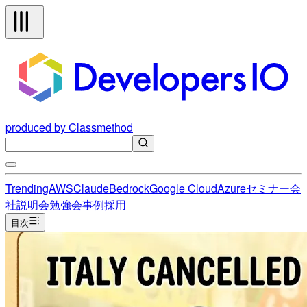
produced by Classmethod
Trending
AWS
Claude
Bedrock
Google Cloud
Azure
セミナー
会
社説明会
勉強会
事例
採用
目次