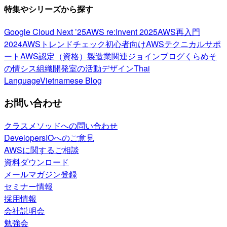
特集やシリーズから探す
Google Cloud Next ’25
AWS re:Invent 2025
AWS再入門
2024
AWSトレンドチェック
初心者向け
AWSテクニカルサポ
ート
AWS認定（資格）
製造業関連
ジョインブログ
くらめそ
の情シス
組織開発室の活動
デザイン
Thai
Language
Vietnamese Blog
お問い合わせ
クラスメソッドへの問い合わせ
DevelopersIOへのご意見
AWSに関するご相談
資料ダウンロード
メールマガジン登録
セミナー情報
採用情報
会社説明会
勉強会