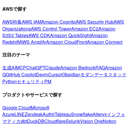
AWSで探す
AWS特集
AWS IAM
Amazon Cognito
AWS Security Hub
AWS
Organizations
AWS Control Tower
Amazon EC2
Amazon
S3
S3 Tables
AWS CDK
Amazon QuickSight
Amazon
Redshift
AWS Amplify
Amazon CloudFront
Amazon Connect
注目のテーマ
生成AI
MCP
ChatGPT
Claude
Amazon Bedrock
RAG
Amazon
Q
GitHub Copilot
Devin
Cursor
Obsidian
モダンデータスタック
Python
セキュリティ
PM
プロダクトやサービスで探す
Google Cloud
Microsoft
Azure
LINE
Zendesk
Auth0
Tableau
Snowflake
Alteryx
インフォ
マティカ
dbt
DuckDB
Cloudflare
Splunk
Vision One
Notion