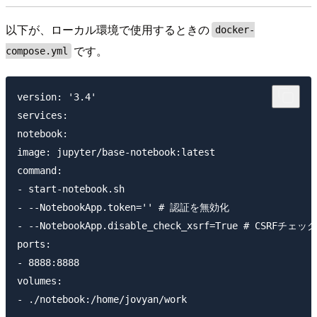
以下が、ローカル環境で使用するときの
docker-
です。
compose.yml
version: '3.4'

services:

notebook:

image: jupyter/base-notebook:latest

command:

- start-notebook.sh

- --NotebookApp.token='' # 認証を無効化

- --NotebookApp.disable_check_xsrf=True # CSRFチェ
ports:

- 8888:8888

volumes:
