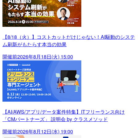
【8/18（火）】コストカットだけじゃない！AI駆動のシステ
ム刷新がもたらす本当の効果
開催前
2026年8月18日(火) 15:00
【AI/AWS/アプリ/データ案件特集】ITフリーランス向け
「CMパートナーズ」 説明会 by クラスメソッド
開催前
2026年8月12日(水) 19:00