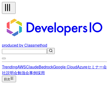
produced by Classmethod
Trending
AWS
Claude
Bedrock
Google Cloud
Azure
セミナー
会
社説明会
勉強会
事例
採用
目次