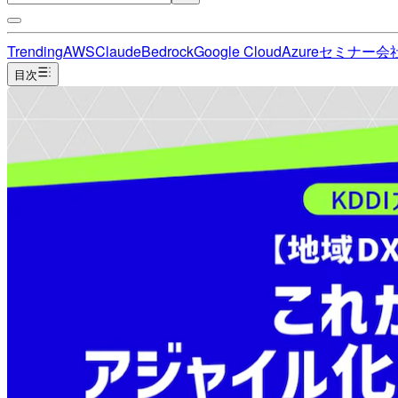
Trending
AWS
Claude
Bedrock
Google Cloud
Azure
セミナー
会
目次