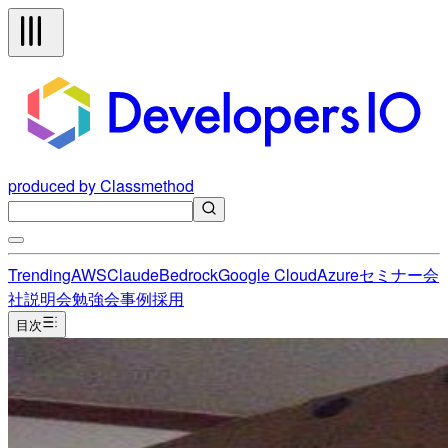
produced by Classmethod
Trending
AWS
Claude
Bedrock
Google Cloud
Azure
セミナー
会
社説明会
勉強会
事例
採用
目次