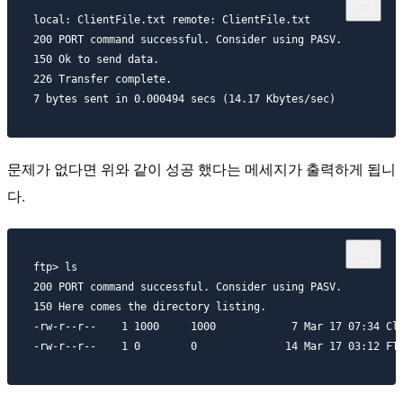
local: ClientFile.txt remote: ClientFile.txt

200 PORT command successful. Consider using PASV.

150 Ok to send data.

226 Transfer complete.

문제가 없다면 위와 같이 성공 했다는 메세지가 출력하게 됩니
다.
ftp> ls

200 PORT command successful. Consider using PASV.

150 Here comes the directory listing.

-rw-r--r--    1 1000     1000            7 Mar 17 07:34 Cli