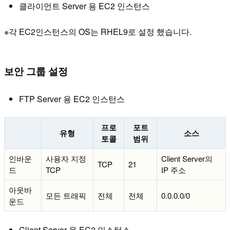
클라이언트 Server 용 EC2 인스턴스
※각 EC2인스턴스의 OS는 RHEL9로 설정 했습니다.
보안 그룹 설정
FTP Server 용 EC2 인스턴스
프로
포트
유형
소스
토콜
범위
인바운
사용자 지정
Client Server의
TCP
21
드
TCP
IP 주소
아웃바
모든 트래픽
전체
전체
0.0.0.0/0
운드
Client Server 용 EC2 인스턴스