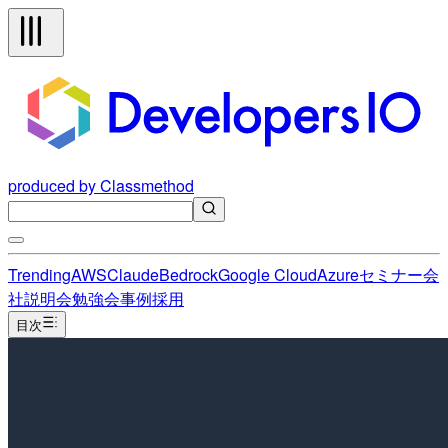
produced by Classmethod
Trending
AWS
Claude
Bedrock
Google Cloud
Azure
セミナー
会
社説明会
勉強会
事例
採用
目次