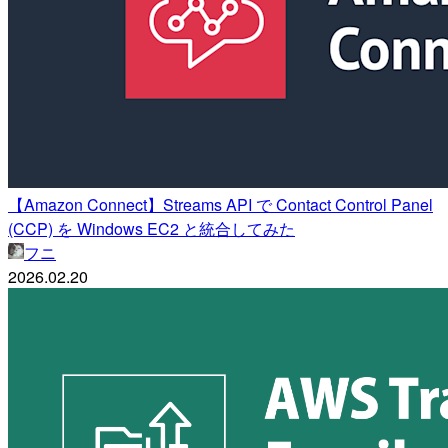
【Amazon Connect】Streams API で Contact Control Panel
(CCP) を Windows EC2 と統合してみた
フニ
2026.02.20