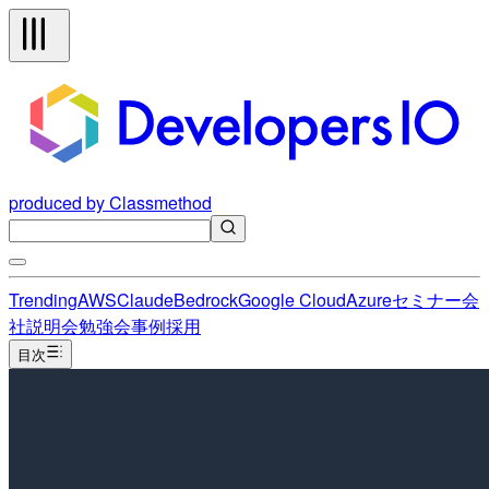
produced by Classmethod
Trending
AWS
Claude
Bedrock
Google Cloud
Azure
セミナー
会
社説明会
勉強会
事例
採用
目次