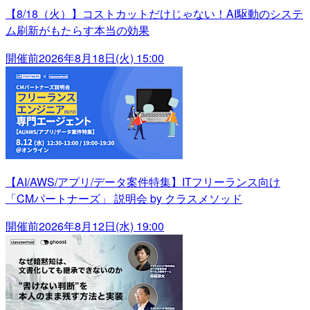
【8/18（火）】コストカットだけじゃない！AI駆動のシステ
ム刷新がもたらす本当の効果
開催前
2026年8月18日(火) 15:00
【AI/AWS/アプリ/データ案件特集】ITフリーランス向け
「CMパートナーズ」 説明会 by クラスメソッド
開催前
2026年8月12日(水) 19:00