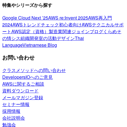
特集やシリーズから探す
Google Cloud Next ’25
AWS re:Invent 2025
AWS再入門
2024
AWSトレンドチェック
初心者向け
AWSテクニカルサポ
ート
AWS認定（資格）
製造業関連
ジョインブログ
くらめそ
の情シス
組織開発室の活動
デザイン
Thai
Language
Vietnamese Blog
お問い合わせ
クラスメソッドへの問い合わせ
DevelopersIOへのご意見
AWSに関するご相談
資料ダウンロード
メールマガジン登録
セミナー情報
採用情報
会社説明会
勉強会