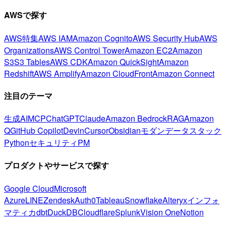
AWSで探す
AWS特集
AWS IAM
Amazon Cognito
AWS Security Hub
AWS
Organizations
AWS Control Tower
Amazon EC2
Amazon
S3
S3 Tables
AWS CDK
Amazon QuickSight
Amazon
Redshift
AWS Amplify
Amazon CloudFront
Amazon Connect
注目のテーマ
生成AI
MCP
ChatGPT
Claude
Amazon Bedrock
RAG
Amazon
Q
GitHub Copilot
Devin
Cursor
Obsidian
モダンデータスタック
Python
セキュリティ
PM
プロダクトやサービスで探す
Google Cloud
Microsoft
Azure
LINE
Zendesk
Auth0
Tableau
Snowflake
Alteryx
インフォ
マティカ
dbt
DuckDB
Cloudflare
Splunk
Vision One
Notion