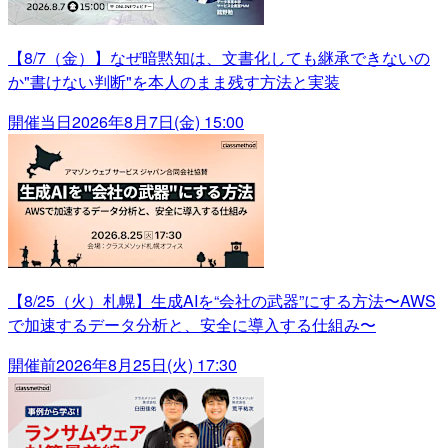
【8/7（金）】なぜ暗黙知は、文書化しても継承できないの
か"書けない判断"を本人のまま残す方法と実装
開催当日
2026年8月7日(金) 15:00
【8/25（火）札幌】生成AIを“会社の武器”にする方法〜AWS
で加速するデータ分析と、安全に導入する仕組み〜
開催前
2026年8月25日(火) 17:30