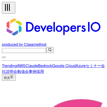
produced by Classmethod
Trending
AWS
Claude
Bedrock
Google Cloud
Azure
セミナー
会
社説明会
勉強会
事例
採用
目次