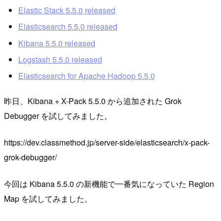
Elastic Stack 5.5.0 released
Elasticsearch 5.5.0 released
Kibana 5.5.0 released
Logstash 5.5.0 released
Elasticsearch for Apache Hadoop 5.5.0
昨日、Kibana + X-Pack 5.5.0 から追加された Grok
Debugger を試してみました。
https://dev.classmethod.jp/server-side/elasticsearch/x-pack-
grok-debugger/
今回は Kibana 5.5.0 の新機能で一番気になっていた Region
Map を試してみました。