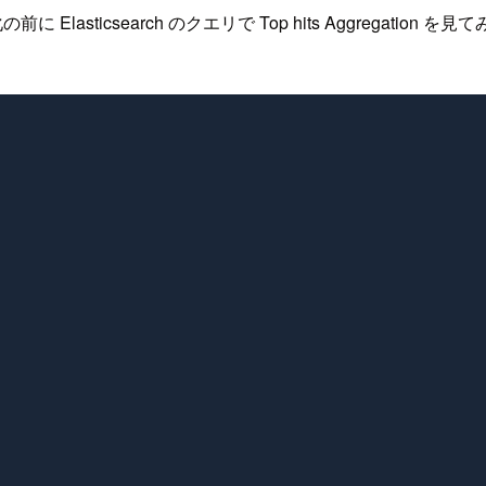
 Elasticsearch のクエリで Top hits Aggrega