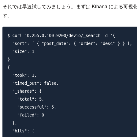
それでは早速試してみましょう。まずは Kibana による可視化の前に
す。
$ curl 10.255.0.100:9200/devio/_search -d '{

  "sort": [ { "post_date": { "order": "desc" } } ],

  "size": 1

}'

{

  "took": 1,

  "timed_out": false,

  "_shards": {

    "total": 5,

    "successful": 5,

    "failed": 0

  },

  "hits": {
