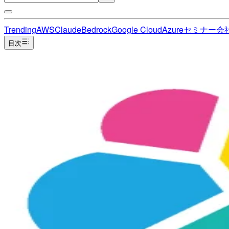
Trending
AWS
Claude
Bedrock
Google Cloud
Azure
セミナー
会
目次