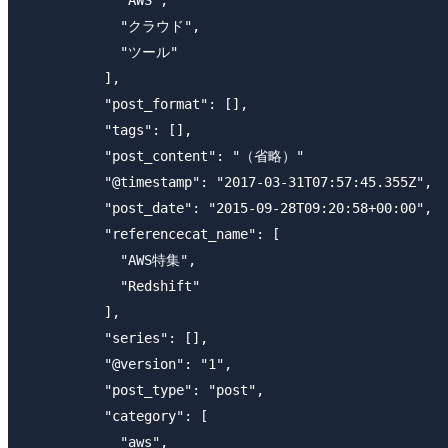
            "クラウド",

            "ツール"

          ],

          "post_format": [],

          "tags": [],

          "post_content": "（省略）"

          "@timestamp": "2017-03-31T07:57:45.355Z",

          "post_date": "2015-09-28T09:20:58+00:00",

          "referencecat_name": [

            "AWS特集",

            "Redshift"

          ],

          "series": [],

          "@version": "1",

          "post_type": "post",

          "category": [

            "aws",
