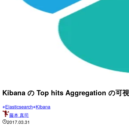
Kibana の Top hits Aggregation
Elasticsearch
Kibana
藤本 真司
2017.03.31