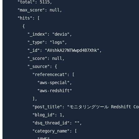
    "total": 5115,

    "max_score": null,

    "hits": [

      {

        "_index": "devio",

        "_type": "logs",

        "_id": "AVshkA27NTWwpd4B7Xhk",

        "_score": null,

        "_source": {

          "referencecat": [

            "aws-special",

            "aws-redshift"

          ],

          "post_title": "モニタリングツール Redshift C
          "blog_id": 1,

          "dsq_thread_id": "",

          "category_name": [

            "AWS",
