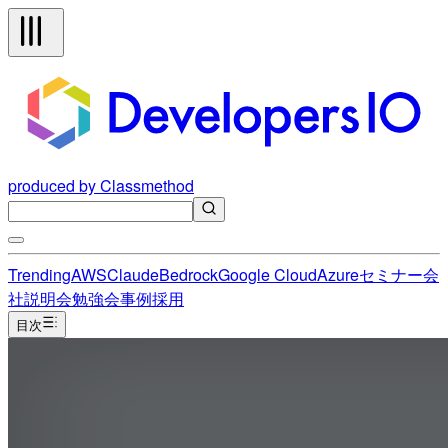
produced by Classmethod
Trending
AWS
Claude
Bedrock
Google Cloud
Azure
セミナー
会
社説明会
勉強会
事例
採用
目次