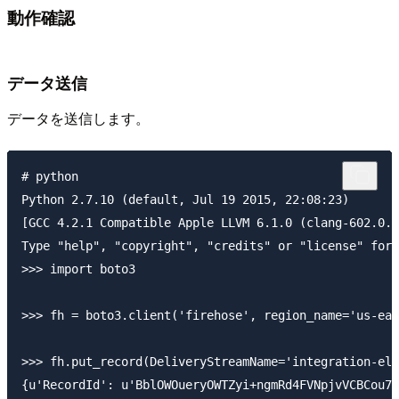
動作確認
データ送信
データを送信します。
# python

Python 2.7.10 (default, Jul 19 2015, 22:08:23)

[GCC 4.2.1 Compatible Apple LLVM 6.1.0 (clang-602.0.5
Type "help", "copyright", "credits" or "license" for 
>>> import boto3

>>> fh = boto3.client('firehose', region_name='us-eas
>>> fh.put_record(DeliveryStreamName='integration-ela