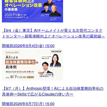
【9/4（金）東京】AIチームメイトが変える次世代コンタク
トセンター～顧客体験向上とオペレーション改革の最前線～
開催前
2026年9月4日(金) 15:00
【9/7（月）】Anthropic登壇！AIによる自治体業務効率化の
具体例ーSkillsで広がるClaudeの使い方ー
開催前
2026年9月7日(月) 15:00