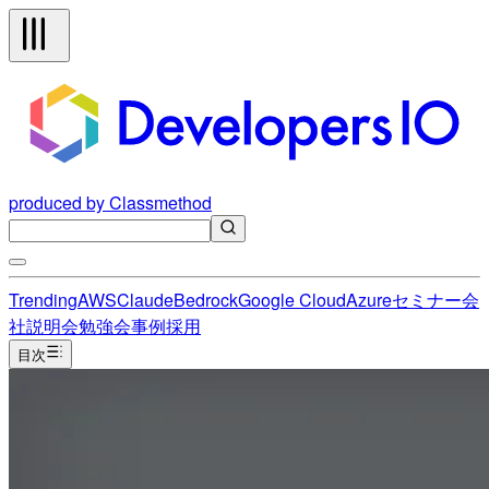
produced by Classmethod
Trending
AWS
Claude
Bedrock
Google Cloud
Azure
セミナー
会
社説明会
勉強会
事例
採用
目次