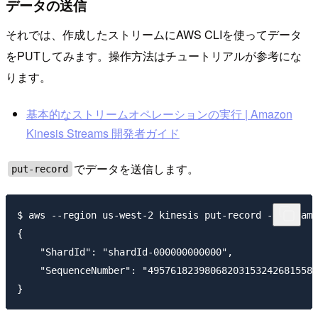
データの送信
それでは、作成したストリームにAWS CLIを使ってデータ
をPUTしてみます。操作方法はチュートリアルが参考にな
ります。
基本的なストリームオペレーションの実行 | Amazon
Kinesis Streams 開発者ガイド
でデータを送信します。
put-record
$ aws --region us-west-2 kinesis put-record --stream-
{

    "ShardId": "shardId-000000000000",

    "SequenceNumber": "495761823980682031532426815580