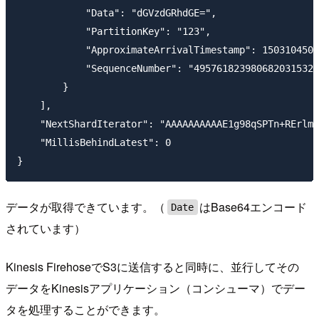
            "Data": "dGVzdGRhdGE=",

            "PartitionKey": "123",

            "ApproximateArrivalTimestamp": 1503104502
            "SequenceNumber": "4957618239806820315324
        }

    ],

    "NextShardIterator": "AAAAAAAAAAE1g98qSPTn+RErlm9
    "MillisBehindLatest": 0

データが取得できています。（
はBase64エンコード
Date
されています）
Kinesis FirehoseでS3に送信すると同時に、並行してその
データをKinesisアプリケーション（コンシューマ）でデー
タを処理することができます。