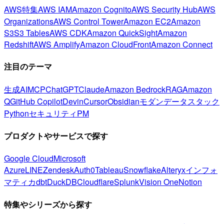
AWS特集
AWS IAM
Amazon Cognito
AWS Security Hub
AWS
Organizations
AWS Control Tower
Amazon EC2
Amazon
S3
S3 Tables
AWS CDK
Amazon QuickSight
Amazon
Redshift
AWS Amplify
Amazon CloudFront
Amazon Connect
注目のテーマ
生成AI
MCP
ChatGPT
Claude
Amazon Bedrock
RAG
Amazon
Q
GitHub Copilot
Devin
Cursor
Obsidian
モダンデータスタック
Python
セキュリティ
PM
プロダクトやサービスで探す
Google Cloud
Microsoft
Azure
LINE
Zendesk
Auth0
Tableau
Snowflake
Alteryx
インフォ
マティカ
dbt
DuckDB
Cloudflare
Splunk
Vision One
Notion
特集やシリーズから探す