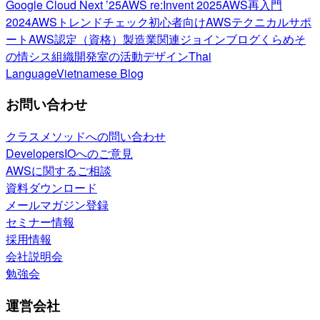
Google Cloud Next ’25
AWS re:Invent 2025
AWS再入門
2024
AWSトレンドチェック
初心者向け
AWSテクニカルサポ
ート
AWS認定（資格）
製造業関連
ジョインブログ
くらめそ
の情シス
組織開発室の活動
デザイン
Thai
Language
Vietnamese Blog
お問い合わせ
クラスメソッドへの問い合わせ
DevelopersIOへのご意見
AWSに関するご相談
資料ダウンロード
メールマガジン登録
セミナー情報
採用情報
会社説明会
勉強会
運営会社