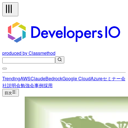
produced by Classmethod
Trending
AWS
Claude
Bedrock
Google Cloud
Azure
セミナー
会
社説明会
勉強会
事例
採用
目次