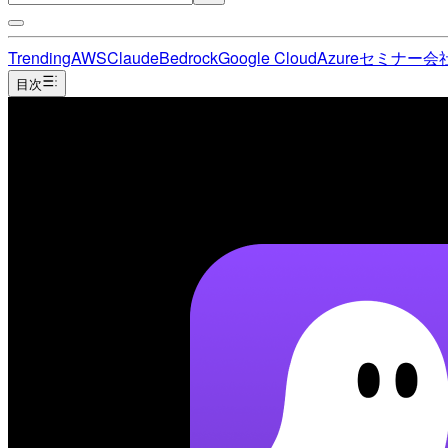
Trending
AWS
Claude
Bedrock
Google Cloud
Azure
セミナー
会
目次