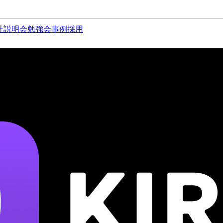
社説明会
勉強会
事例
採用