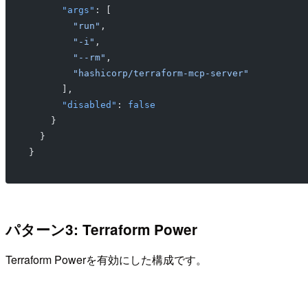
      "args"
: [
        "run"
,
        "-i"
,
        "--rm"
,
        "hashicorp/terraform-mcp-server"
      ],
      "disabled"
: 
false
    }
  }
}
パターン3: Terraform Power
Terraform Powerを有効にした構成です。