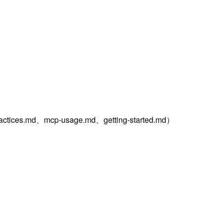
。
ices.md、mcp-usage.md、getting-started.md）