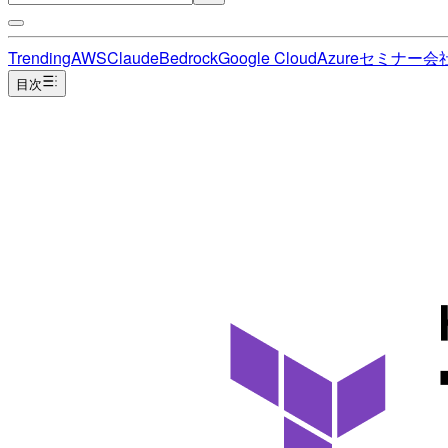
Trending
AWS
Claude
Bedrock
Google Cloud
Azure
セミナー
会
目次