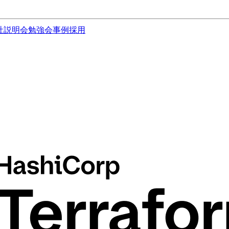
社説明会
勉強会
事例
採用