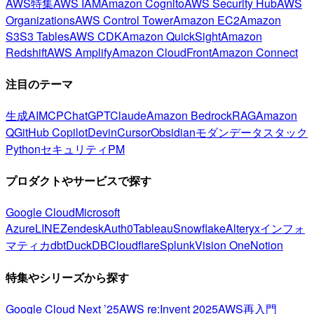
AWS特集
AWS IAM
Amazon Cognito
AWS Security Hub
AWS
Organizations
AWS Control Tower
Amazon EC2
Amazon
S3
S3 Tables
AWS CDK
Amazon QuickSight
Amazon
Redshift
AWS Amplify
Amazon CloudFront
Amazon Connect
注目のテーマ
生成AI
MCP
ChatGPT
Claude
Amazon Bedrock
RAG
Amazon
Q
GitHub Copilot
Devin
Cursor
Obsidian
モダンデータスタック
Python
セキュリティ
PM
プロダクトやサービスで探す
Google Cloud
Microsoft
Azure
LINE
Zendesk
Auth0
Tableau
Snowflake
Alteryx
インフォ
マティカ
dbt
DuckDB
Cloudflare
Splunk
Vision One
Notion
特集やシリーズから探す
Google Cloud Next ’25
AWS re:Invent 2025
AWS再入門