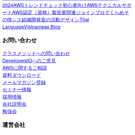
2024
AWSトレンドチェック
初心者向け
AWSテクニカルサポ
ート
AWS認定（資格）
製造業関連
ジョインブログ
くらめそ
の情シス
組織開発室の活動
デザイン
Thai
Language
Vietnamese Blog
お問い合わせ
クラスメソッドへの問い合わせ
DevelopersIOへのご意見
AWSに関するご相談
資料ダウンロード
メールマガジン登録
セミナー情報
採用情報
会社説明会
勉強会
運営会社