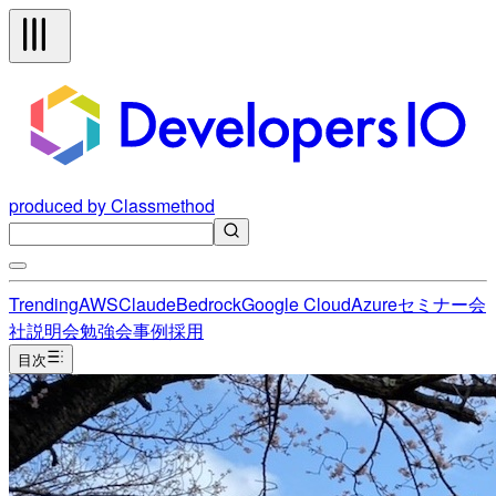
produced by Classmethod
Trending
AWS
Claude
Bedrock
Google Cloud
Azure
セミナー
会
社説明会
勉強会
事例
採用
目次