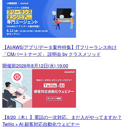
【AI/AWS/アプリ/データ案件特集】ITフリーランス向け
「CMパートナーズ」 説明会 by クラスメソッド
開催前
2026年8月12日(水) 19:00
【8/20（木）】電話の一次対応、まだ人がやってますか？
Twilio × AI 顧客対応自動化ウェビナー