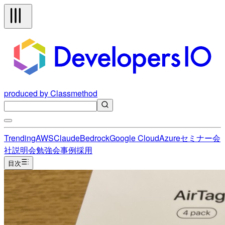
produced by Classmethod
Trending
AWS
Claude
Bedrock
Google Cloud
Azure
セミナー
会
社説明会
勉強会
事例
採用
目次