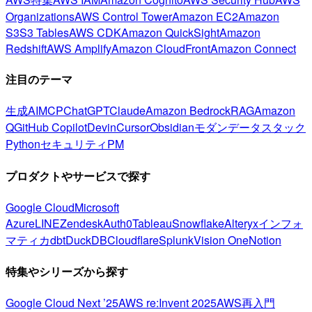
Organizations
AWS Control Tower
Amazon EC2
Amazon
S3
S3 Tables
AWS CDK
Amazon QuickSight
Amazon
Redshift
AWS Amplify
Amazon CloudFront
Amazon Connect
注目のテーマ
生成AI
MCP
ChatGPT
Claude
Amazon Bedrock
RAG
Amazon
Q
GitHub Copilot
Devin
Cursor
Obsidian
モダンデータスタック
Python
セキュリティ
PM
プロダクトやサービスで探す
Google Cloud
Microsoft
Azure
LINE
Zendesk
Auth0
Tableau
Snowflake
Alteryx
インフォ
マティカ
dbt
DuckDB
Cloudflare
Splunk
Vision One
Notion
特集やシリーズから探す
Google Cloud Next ’25
AWS re:Invent 2025
AWS再入門