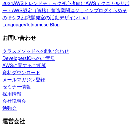
2024
AWSトレンドチェック
初心者向け
AWSテクニカルサポ
ート
AWS認定（資格）
製造業関連
ジョインブログ
くらめそ
の情シス
組織開発室の活動
デザイン
Thai
Language
Vietnamese Blog
お問い合わせ
クラスメソッドへの問い合わせ
DevelopersIOへのご意見
AWSに関するご相談
資料ダウンロード
メールマガジン登録
セミナー情報
採用情報
会社説明会
勉強会
運営会社