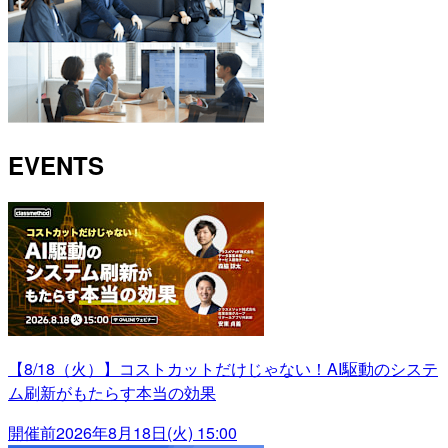
EVENTS
【8/18（火）】コストカットだけじゃない！AI駆動のシステ
ム刷新がもたらす本当の効果
開催前
2026年8月18日(火) 15:00