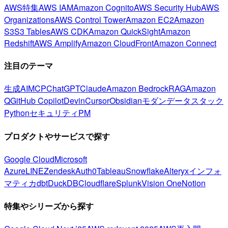
AWS特集
AWS IAM
Amazon Cognito
AWS Security Hub
AWS
Organizations
AWS Control Tower
Amazon EC2
Amazon
S3
S3 Tables
AWS CDK
Amazon QuickSight
Amazon
Redshift
AWS Amplify
Amazon CloudFront
Amazon Connect
注目のテーマ
生成AI
MCP
ChatGPT
Claude
Amazon Bedrock
RAG
Amazon
Q
GitHub Copilot
Devin
Cursor
Obsidian
モダンデータスタック
Python
セキュリティ
PM
プロダクトやサービスで探す
Google Cloud
Microsoft
Azure
LINE
Zendesk
Auth0
Tableau
Snowflake
Alteryx
インフォ
マティカ
dbt
DuckDB
Cloudflare
Splunk
Vision One
Notion
特集やシリーズから探す