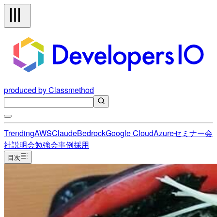
produced by Classmethod
Trending
AWS
Claude
Bedrock
Google Cloud
Azure
セミナー
会
社説明会
勉強会
事例
採用
目次