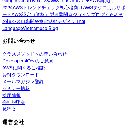
Google Cloud Next ’25
AWS re:Invent 2025
AWS再入門
2024
AWSトレンドチェック
初心者向け
AWSテクニカルサポ
ート
AWS認定（資格）
製造業関連
ジョインブログ
くらめそ
の情シス
組織開発室の活動
デザイン
Thai
Language
Vietnamese Blog
お問い合わせ
クラスメソッドへの問い合わせ
DevelopersIOへのご意見
AWSに関するご相談
資料ダウンロード
メールマガジン登録
セミナー情報
採用情報
会社説明会
勉強会
運営会社