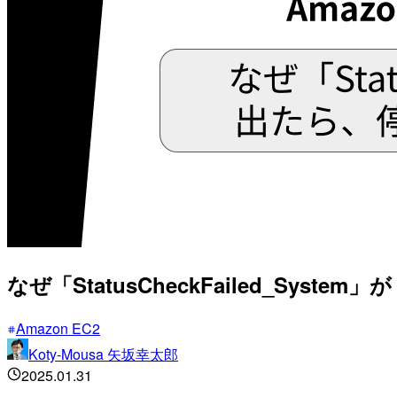
なぜ「StatusCheckFailed_Sys
Amazon EC2
Koty-Mousa 矢坂幸太郎
2025.01.31