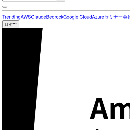
Trending
AWS
Claude
Bedrock
Google Cloud
Azure
セミナー
会
目次