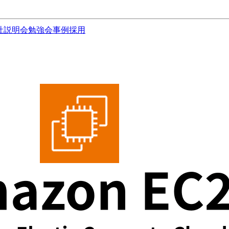
社説明会
勉強会
事例
採用