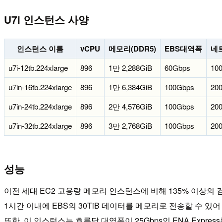
U7i 인스턴스 사양
인스턴스 이름
vCPU
메모리(DDR5)
EBS대역폭
네
u7i-12tb.224xlarge
896
1만 2,288GiB
60Gbps
10
u7in-16tb.224xlarge
896
1만 6,384GiB
100Gbps
20
u7in-24tb.224xlarge
896
2만 4,576GiB
100Gbps
20
u7in-32tb.224xlarge
896
3만 2,768GiB
100Gbps
20
성능
이전 세대 EC2 고용량 메모리 인스턴스에 비해 135% 이상의 컴
1시간 이내에 EBS의 30TiB 데이터를 메모리로 전송할 수 있
또한, 이 인스턴스는 흐름당 대역폭이 25Gbps인 ENA Expres