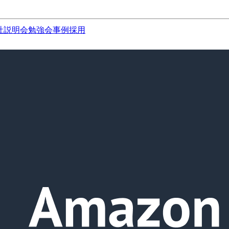
社説明会
勉強会
事例
採用