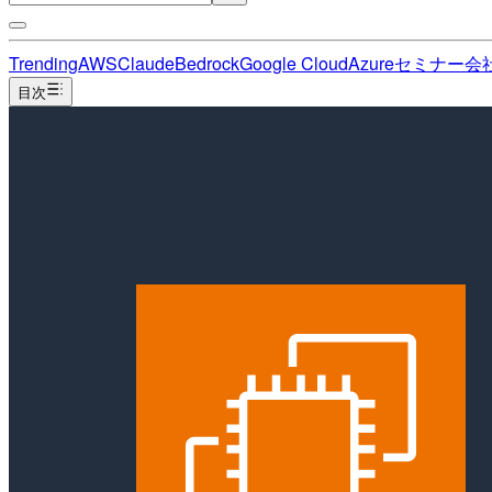
Trending
AWS
Claude
Bedrock
Google Cloud
Azure
セミナー
会
目次