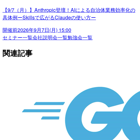
【9/7（月）】Anthropic登壇！AIによる自治体業務効率化の
具体例ーSkillsで広がるClaudeの使い方ー
開催前
2026年9月7日(月) 15:00
セミナー一覧
会社説明会一覧
勉強会一覧
関連記事