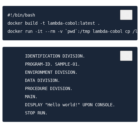
#!/bin/bash

docker build -t lambda-cobol:latest .

       IDENTIFICATION DIVISION.

       PROGRAM-ID. SAMPLE-01.

       ENVIRONMENT DIVISION.

       DATA DIVISION.

       PROCEDURE DIVISION.

       MAIN.

       DISPLAY "Hello world!" UPON CONSOLE.
