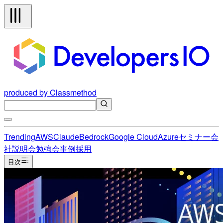
produced by Classmethod
Trending
AWS
Claude
Bedrock
Google Cloud
Azure
セミナー
会
社説明会
勉強会
事例
採用
目次