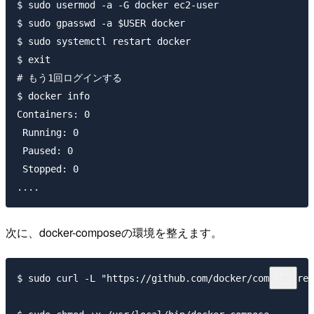
$ sudo usermod -a -G docker ec2-user

$ sudo gpasswd -a $USER docker

$ sudo systemctl restart docker

$ exit

# もう1回ログインする

$ docker info

Containers: 0

 Running: 0

 Paused: 0

 Stopped: 0

次に、docker-composeの環境を整えます。
$ sudo curl -L "https://github.com/docker/compose/rel