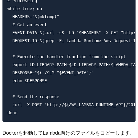
# Processing

while true; do

  HEADERS="$(mktemp)"

  # Get an event

  EVENT_DATA=$(curl -sS -LD "$HEADERS" -X GET "http:/
  REQUEST_ID=$(grep -Fi Lambda-Runtime-Aws-Request-Id
  # Execute the handler function from the script

  export LD_LIBRARY_PATH=$LD_LIBRARY_PATH:$LAMBDA_TAS
  RESPONSE="$(./$LM "$EVENT_DATA")"

  echo $RESPONSE

  # Send the response

  curl -X POST "http://${AWS_LAMBDA_RUNTIME_API}/2018
Dockerを起動してLambda向けのファイルをコピーします。