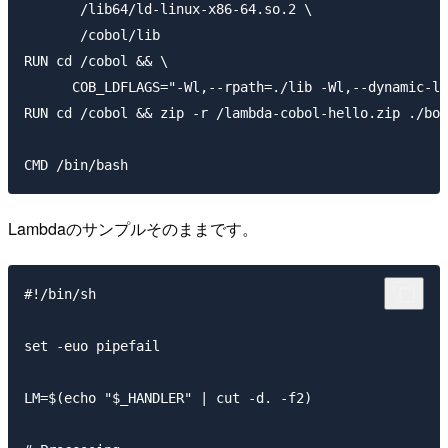
       /lib64/ld-linux-x86-64.so.2 \

       /cobol/lib

RUN cd /cobol && \

      COB_LDFLAGS="-Wl,--rpath=./lib -Wl,--dynamic-li
RUN cd /cobol && zip -r /lambda-cobol-hello.zip ./boo
Lambdaのサンプルそのままです。
#!/bin/sh

set -euo pipefail

LM=$(echo "$_HANDLER" | cut -d. -f2)
