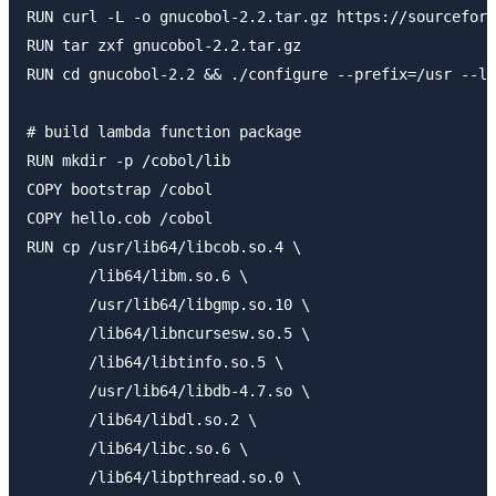
RUN curl -L -o gnucobol-2.2.tar.gz https://sourceforg
RUN tar zxf gnucobol-2.2.tar.gz

RUN cd gnucobol-2.2 && ./configure --prefix=/usr --li
# build lambda function package

RUN mkdir -p /cobol/lib

COPY bootstrap /cobol

COPY hello.cob /cobol

RUN cp /usr/lib64/libcob.so.4 \

       /lib64/libm.so.6 \

       /usr/lib64/libgmp.so.10 \

       /lib64/libncursesw.so.5 \

       /lib64/libtinfo.so.5 \

       /usr/lib64/libdb-4.7.so \

       /lib64/libdl.so.2 \

       /lib64/libc.so.6 \

       /lib64/libpthread.so.0 \
