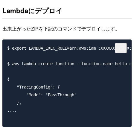
Lambdaにデプロイ
出来上がったZIPを下記のコマンドでデプロイします。
$ export LAMBDA_EXEC_ROLE=arn:aws:iam::XXXXXXXXXXXX:r
$ aws lambda create-function --function-name hello-co
{

    "TracingConfig": {

        "Mode": "PassThrough"

    },

....
