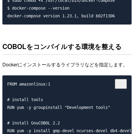
$ sudo chmod +x /usr/local/bin/docker-compose

$ docker-compose --version

COBOLをコンパイルする環境を整える
Dockerにインストールするライブラリなどを指定します。
FROM amazonlinux:1

# install tools

RUN yum -y groupinstall "Development tools"

# install GnuCOBOL 2.2

RUN yum -y install gmp-devel ncurses-devel db4-devel
