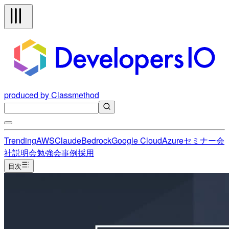
produced by Classmethod
Trending
AWS
Claude
Bedrock
Google Cloud
Azure
セミナー
会
社説明会
勉強会
事例
採用
目次