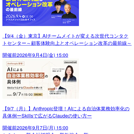
【9/4（金）東京】AIチームメイトが変える次世代コンタク
トセンター～顧客体験向上とオペレーション改革の最前線～
開催前
2026年9月4日(金) 15:00
【9/7（月）】Anthropic登壇！AIによる自治体業務効率化の
具体例ーSkillsで広がるClaudeの使い方ー
開催前
2026年9月7日(月) 15:00