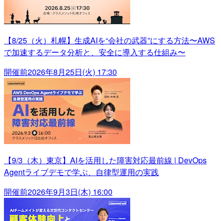
【8/25（火）札幌】生成AIを“会社の武器”にする方法〜AWS
で加速するデータ分析と、安全に導入する仕組み〜
開催前
2026年8月25日(火) 17:30
【9/3（木）東京】AIを活用した障害対応最前線 | DevOps
Agentライブデモで学ぶ、自律型運用の実践
開催前
2026年9月3日(木) 16:00