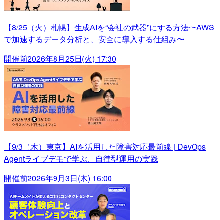
【8/25（火）札幌】生成AIを“会社の武器”にする方法〜AWS
で加速するデータ分析と、安全に導入する仕組み〜
開催前
2026年8月25日(火) 17:30
【9/3（木）東京】AIを活用した障害対応最前線 | DevOps
Agentライブデモで学ぶ、自律型運用の実践
開催前
2026年9月3日(木) 16:00