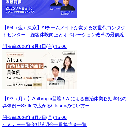
【9/4（金）東京】AIチームメイトが変える次世代コンタク
トセンター～顧客体験向上とオペレーション改革の最前線～
開催前
2026年9月4日(金) 15:00
【9/7（月）】Anthropic登壇！AIによる自治体業務効率化の
具体例ーSkillsで広がるClaudeの使い方ー
開催前
2026年9月7日(月) 15:00
セミナー一覧
会社説明会一覧
勉強会一覧