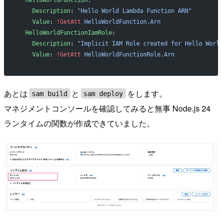
    Description
: 
"Hello World Lambda Function ARN"
    Value
: 
!GetAtt
 HelloWorldFunction.Arn
  HelloWorldFunctionIamRole
:
    Description
: 
"Implicit IAM Role created for Hello Worl
    Value
: 
!GetAtt
 HelloWorldFunctionRole.Arn
あとは
と
をします。
sam build
sam deploy
マネジメントコンソールを確認してみると無事 Node.js 24
ランタイムの関数が作成できていました。