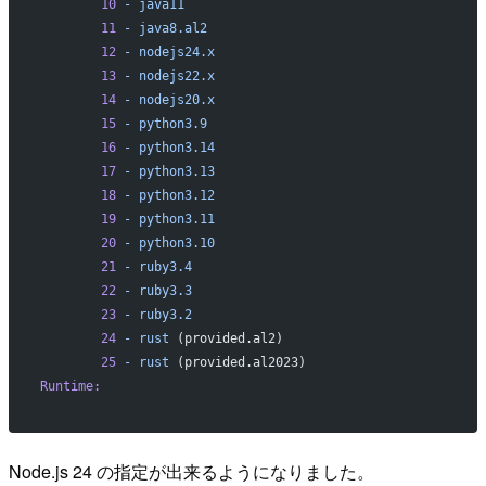
        10
 -
 java11
        11
 -
 java8.al2
        12
 -
 nodejs24.x
        13
 -
 nodejs22.x
        14
 -
 nodejs20.x
        15
 -
 python3.9
        16
 -
 python3.14
        17
 -
 python3.13
        18
 -
 python3.12
        19
 -
 python3.11
        20
 -
 python3.10
        21
 -
 ruby3.4
        22
 -
 ruby3.3
        23
 -
 ruby3.2
        24
 -
 rust
 (provided.al2)
        25
 -
 rust
 (provided.al2023)
Runtime:
Node.js 24 の指定が出来るようになりました。