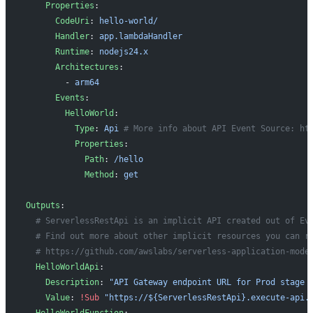
    Properties
:
      CodeUri
: 
hello-world/
      Handler
: 
app.lambdaHandler
      Runtime
: 
nodejs24.x
      Architectures
:
        - 
arm64
      Events
:
        HelloWorld
:
          Type
: 
Api
 # More info about API Event Source: ht
          Properties
:
            Path
: 
/hello
            Method
: 
get
Outputs
:
  # ServerlessRestApi is an implicit API created out of Ev
  # Find out more about other implicit resources you can r
  # https://github.com/awslabs/serverless-application-mode
  HelloWorldApi
:
    Description
: 
"API Gateway endpoint URL for Prod stage 
    Value
: 
!Sub
 "https://${ServerlessRestApi}.execute-api.
  HelloWorldFunction
: