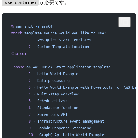
が必要です。
-use-container
%
 sam
 init
 -a
 arm64
Which
 template
 source
 would
 you
 like
 to
 use?
        1
 -
 AWS
 Quick
 Start
 Templates
        2
 -
 Custom
 Template
 Location
Choice:
 1
Choose
 an
 AWS
 Quick
 Start
 application
 template
        1
 -
 Hello
 World
 Example
        2
 -
 Data
 processing
        3
 -
 Hello
 World
 Example
 with
 Powertools
 for
 AWS
 La
        4
 -
 Multi-step
 workflow
        5
 -
 Scheduled
 task
        6
 -
 Standalone
 function
        7
 -
 Serverless
 API
        8
 -
 Infrastructure
 event
 management
        9
 -
 Lambda
 Response
 Streaming
        10
 -
 GraphQLApi
 Hello
 World
 Example