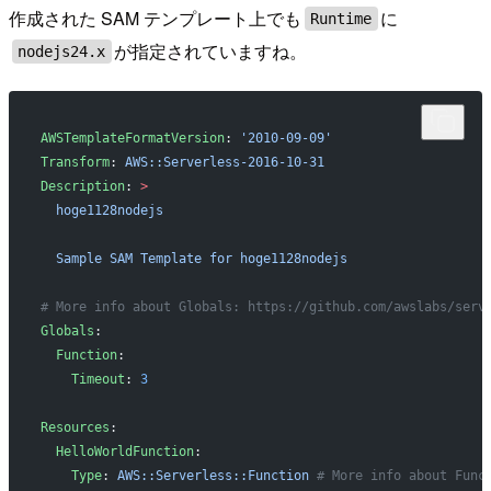
作成された SAM テンプレート上でも
に
Runtime
が指定されていますね。
nodejs24.x
AWSTemplateFormatVersion
: 
'2010-09-09'
Transform
: 
AWS::Serverless-2016-10-31
Description
: 
>
  hoge1128nodejs
  Sample SAM Template for hoge1128nodejs
# More info about Globals: https://github.com/awslabs/serv
Globals
:
  Function
:
    Timeout
: 
3
Resources
:
  HelloWorldFunction
:
    Type
: 
AWS::Serverless::Function
 # More info about Func