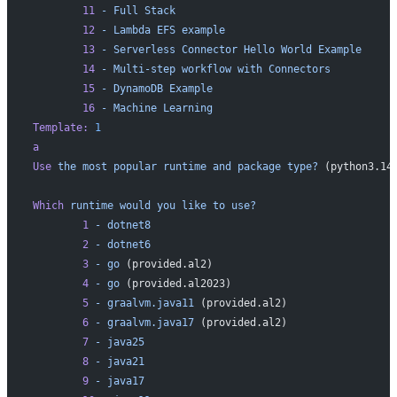
        11
 -
 Full
 Stack
        12
 -
 Lambda
 EFS
 example
        13
 -
 Serverless
 Connector
 Hello
 World
 Example
        14
 -
 Multi-step
 workflow
 with
 Connectors
        15
 -
 DynamoDB
 Example
        16
 -
 Machine
 Learning
Template:
 1
a
Use
 the
 most
 popular
 runtime
 and
 package
 type?
 (python3.14
Which
 runtime
 would
 you
 like
 to
 use?
        1
 -
 dotnet8
        2
 -
 dotnet6
        3
 -
 go
 (provided.al2)
        4
 -
 go
 (provided.al2023)
        5
 -
 graalvm.java11
 (provided.al2)
        6
 -
 graalvm.java17
 (provided.al2)
        7
 -
 java25
        8
 -
 java21
        9
 -
 java17