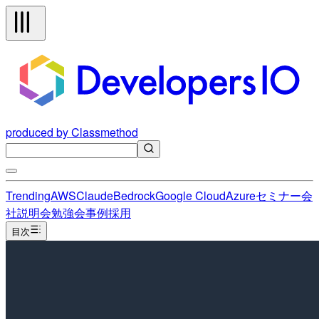
produced by Classmethod
Trending
AWS
Claude
Bedrock
Google Cloud
Azure
セミナー
会
社説明会
勉強会
事例
採用
目次