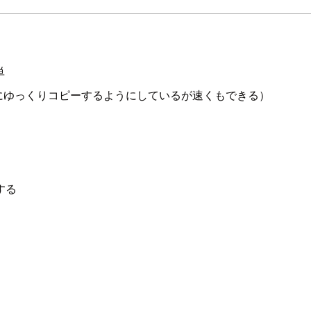
単
にゆっくりコピーするようにしているが速くもできる）
する