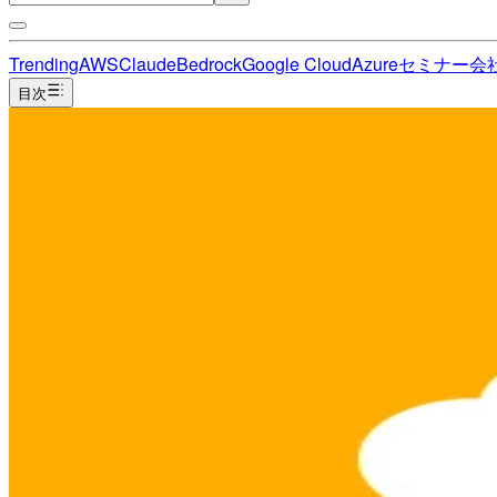
Trending
AWS
Claude
Bedrock
Google Cloud
Azure
セミナー
会
目次