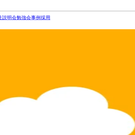
社説明会
勉強会
事例
採用