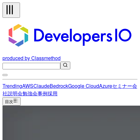
produced by Classmethod
Trending
AWS
Claude
Bedrock
Google Cloud
Azure
セミナー
会
社説明会
勉強会
事例
採用
目次