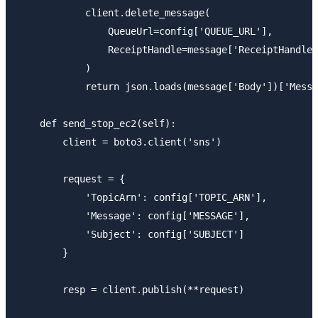
            client.delete_message(

                QueueUrl=config['QUEUE_URL'],

                ReceiptHandle=message['ReceiptHandle'
            )

            return json.loads(message['Body'])['Messa
    def send_stop_ec2(self):

        client = boto3.client('sns')

        request = {

            'TopicArn': config['TOPIC_ARN'],

            'Message': config['MESSAGE'],

            'Subject': config['SUBJECT']

        }

        resp = client.publish(**request)
