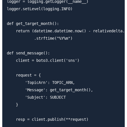
logger = logging.getLogger(__name__)

logger.setLevel(logging.INFO)

def get_target_month():

    return (datetime.datetime.now() - relativedelta.r
            .strftime("%Y%m")

def send_message():

    client = boto3.client('sns')

    request = {

        'TopicArn': TOPIC_ARN,

        'Message': get_target_month(),

        'Subject': SUBJECT

    }

    resp = client.publish(**request)
