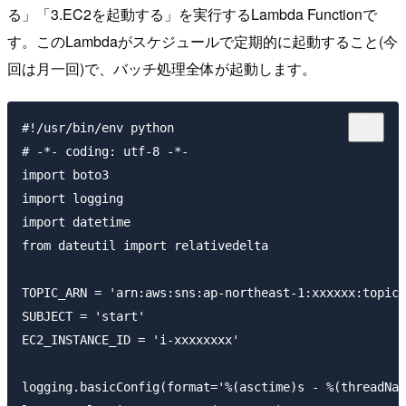
る」「3.EC2を起動する」を実行するLambda Functionで
す。このLambdaがスケジュールで定期的に起動すること(今
回は月一回)で、バッチ処理全体が起動します。
#!/usr/bin/env python

# -*- coding: utf-8 -*-

import boto3

import logging

import datetime

from dateutil import relativedelta

TOPIC_ARN = 'arn:aws:sns:ap-northeast-1:xxxxxx:topic-
SUBJECT = 'start'

EC2_INSTANCE_ID = 'i-xxxxxxxx'

logging.basicConfig(format='%(asctime)s - %(threadNam