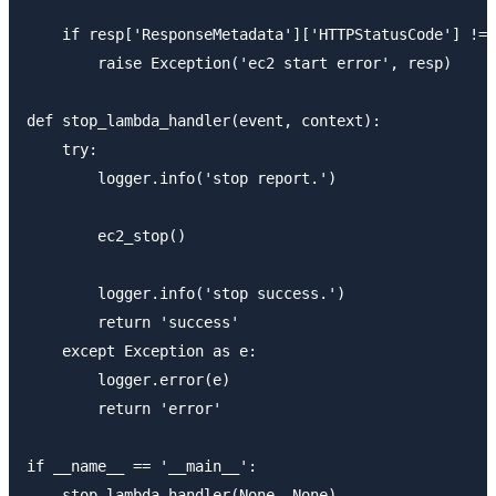
    if resp['ResponseMetadata']['HTTPStatusCode'] != 
        raise Exception('ec2 start error', resp)

def stop_lambda_handler(event, context):

    try:

        logger.info('stop report.')

        ec2_stop()

        logger.info('stop success.')

        return 'success'

    except Exception as e:

        logger.error(e)

        return 'error'

if __name__ == '__main__':
