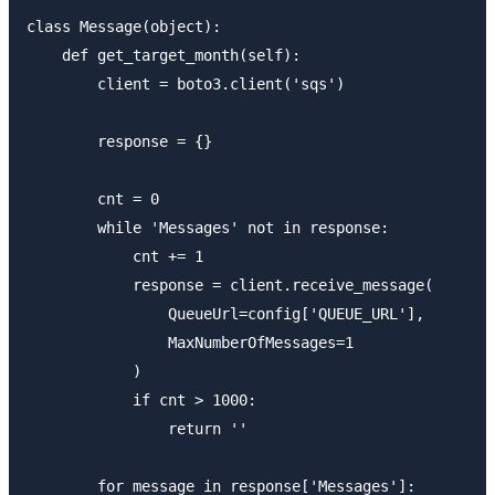
class Message(object):

    def get_target_month(self):

        client = boto3.client('sqs')

        response = {}

        cnt = 0

        while 'Messages' not in response:

            cnt += 1

            response = client.receive_message(

                QueueUrl=config['QUEUE_URL'],

                MaxNumberOfMessages=1

            )

            if cnt > 1000:

                return ''

        for message in response['Messages']:
