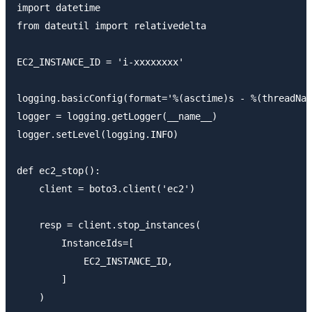
import datetime

from dateutil import relativedelta

EC2_INSTANCE_ID = 'i-xxxxxxxx'

logging.basicConfig(format='%(asctime)s - %(threadNam
logger = logging.getLogger(__name__)

logger.setLevel(logging.INFO)

def ec2_stop():

    client = boto3.client('ec2')

    resp = client.stop_instances(

        InstanceIds=[

            EC2_INSTANCE_ID,

        ]

    )
