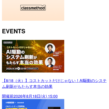
EVENTS
【8/18（火）】コストカットだけじゃない！AI駆動のシステ
ム刷新がもたらす本当の効果
開催前
2026年8月18日(火) 15:00