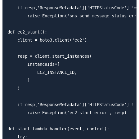
    if resp['ResponseMetadata']['HTTPStatusCode'] != 
        raise Exception('sns send message status erro
def ec2_start():

    client = boto3.client('ec2')

    resp = client.start_instances(

        InstanceIds=[

            EC2_INSTANCE_ID,

        ]

    )

    if resp['ResponseMetadata']['HTTPStatusCode'] != 
        raise Exception('ec2 start error', resp)

def start_lambda_handler(event, context):

    try:
