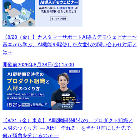
【8/28（金）】カスタマーサポートAI導入デモウェビナー〜
基本から学ぶ、AI機能を駆使した次世代の問い合わせ対応と
は～
開催前
2026年8月28日(金) 15:00
【8/21（金）東京】 AI駆動開発時代の、プロダクト組織と
人材のつくり方 ― AIが「作れる」を当たり前にした先で、
何が勝負を分けるのか ―