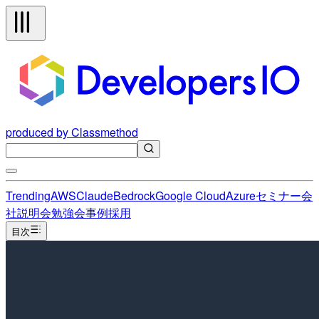
produced by Classmethod
Trending
AWS
Claude
Bedrock
Google Cloud
Azure
セミナー
会
社説明会
勉強会
事例
採用
目次