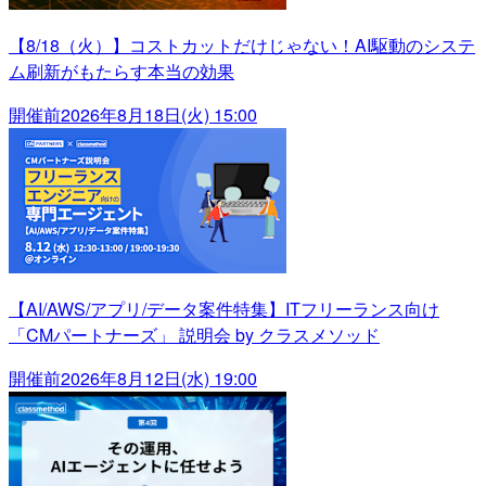
【8/18（火）】コストカットだけじゃない！AI駆動のシステ
ム刷新がもたらす本当の効果
開催前
2026年8月18日(火) 15:00
【AI/AWS/アプリ/データ案件特集】ITフリーランス向け
「CMパートナーズ」 説明会 by クラスメソッド
開催前
2026年8月12日(水) 19:00