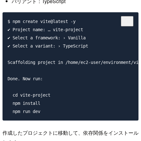
バリアント：TypeScript
$ npm create vite@latest -y

✔ Project name: … vite-project

✔ Select a framework: › Vanilla

✔ Select a variant: › TypeScript

Scaffolding project in /home/ec2-user/environment/vit
Done. Now run:

  cd vite-project

  npm install

作成したプロジェクトに移動して、依存関係をインストール