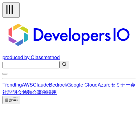
produced by Classmethod
Trending
AWS
Claude
Bedrock
Google Cloud
Azure
セミナー
会
社説明会
勉強会
事例
採用
目次