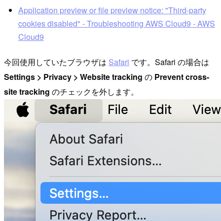
Application preview or file preview notice: "Third-party
cookies disabled" - Troubleshooting AWS Cloud9 - AWS
Cloud9
今回使用していたブラウザは
Safari
です。Safari の場合は
Settings > Privacy > Website tracking
の
Prevent cross-
site tracking
のチェックを外します。