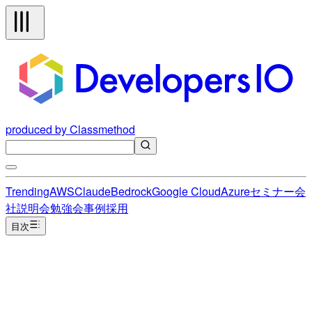
produced by Classmethod
Trending
AWS
Claude
Bedrock
Google Cloud
Azure
セミナー
会
社説明会
勉強会
事例
採用
目次