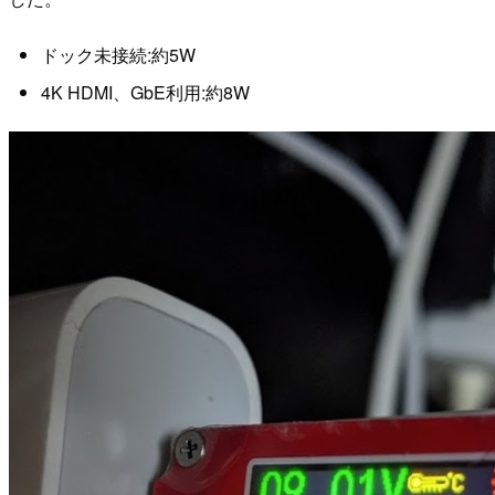
ドック未接続:約5W
4K HDMI、GbE利用:約8W