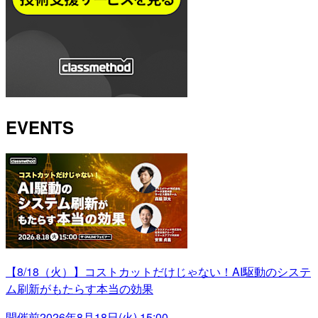
EVENTS
【8/18（火）】コストカットだけじゃない！AI駆動のシステ
ム刷新がもたらす本当の効果
開催前
2026年8月18日(火) 15:00