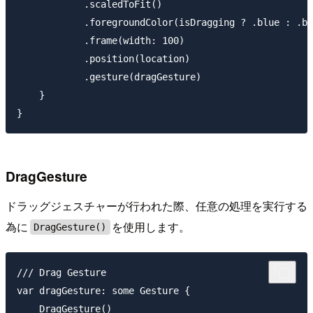
            .scaledToFit()

            .foregroundColor(isDragging ? .blue : .bl
            .frame(width: 100)

            .position(location)

            .gesture(dragGesture)

    }

DragGesture
ドラッグジェスチャーが行われた際、任意の処理を実行する
為に
を使用します。
DragGesture()
/// Drag Gesture

var dragGesture: some Gesture {

    DragGesture()
