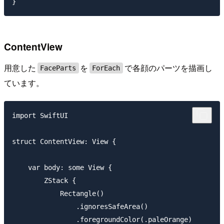
ContentView
用意した
を
で各顔のパーツを描画し
FaceParts
ForEach
ています。
import SwiftUI

struct ContentView: View {

    var body: some View {

        ZStack {

            Rectangle()

                .ignoresSafeArea()

                .foregroundColor(.paleOrange)
