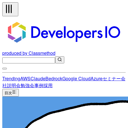
produced by Classmethod
Trending
AWS
Claude
Bedrock
Google Cloud
Azure
セミナー
会
社説明会
勉強会
事例
採用
目次