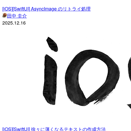
[iOS][SwiftUI] AsyncImage のリトライ処理
田中 圭介
2025.12.16
[iOS][SwiftUI] 徐々に薄くなるテキストの作成方法