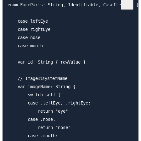
enum FaceParts: String, Identifiable, CaseIterable {

    case leftEye

    case rightEye

    case nose

    case mouth

    var id: String { rawValue }

    // ImageのsystemName

    var imageName: String {

        switch self {

        case .leftEye, .rightEye:

            return "eye"

        case .nose:

            return "nose"

        case .mouth:
