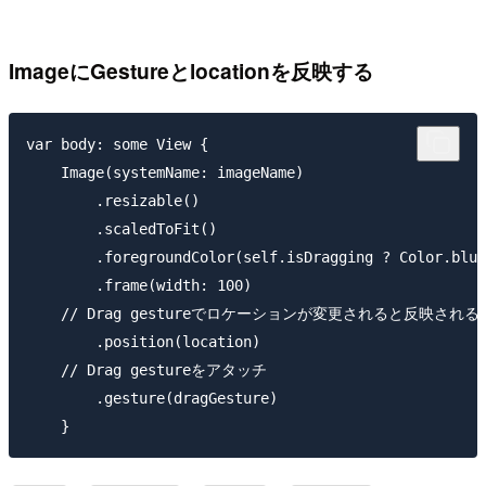
ImageにGestureとlocationを反映する
var body: some View {

    Image(systemName: imageName)

        .resizable()

        .scaledToFit()

        .foregroundColor(self.isDragging ? Color.blue
        .frame(width: 100)

    // Drag gestureでロケーションが変更されると反映される

        .position(location)

    // Drag gestureをアタッチ

        .gesture(dragGesture)
