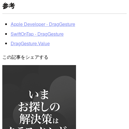
参考
Apple Developer - DragGesture
SwiftOnTap - DragGesture
DragGesture.Value
この記事をシェアする