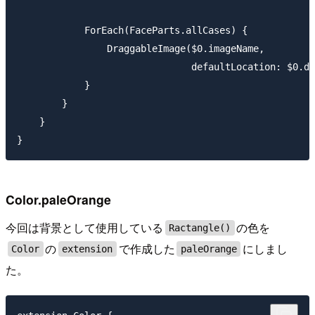
            ForEach(FaceParts.allCases) {

                DraggableImage($0.imageName,

                               defaultLocation: $0.de
            }

        }

    }

Color.paleOrange
今回は背景として使用している
の色を
Ractangle()
の
で作成した
にしまし
Color
extension
paleOrange
た。