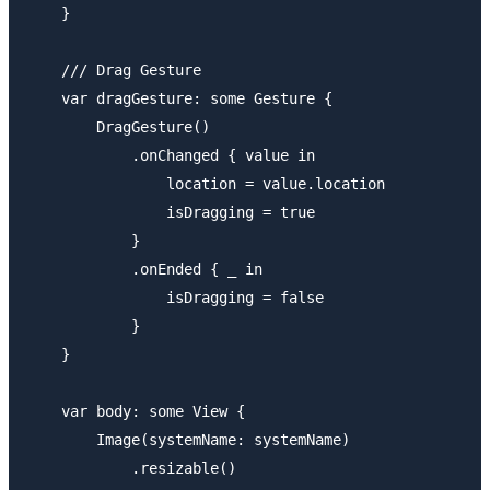
    }

    /// Drag Gesture

    var dragGesture: some Gesture {

        DragGesture()

            .onChanged { value in

                location = value.location

                isDragging = true

            }

            .onEnded { _ in

                isDragging = false

            }

    }

    var body: some View {

        Image(systemName: systemName)

            .resizable()
