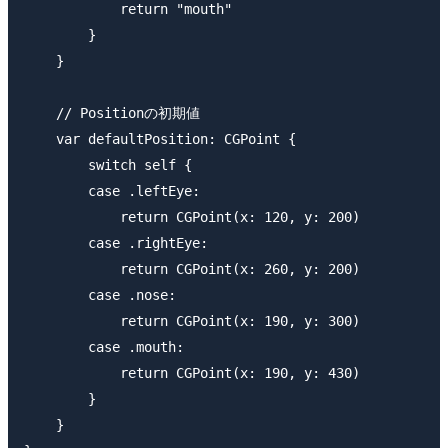
            return "mouth"

        }

    }

    // Positionの初期値

    var defaultPosition: CGPoint {

        switch self {

        case .leftEye:

            return CGPoint(x: 120, y: 200)

        case .rightEye:

            return CGPoint(x: 260, y: 200)

        case .nose:

            return CGPoint(x: 190, y: 300)

        case .mouth:

            return CGPoint(x: 190, y: 430)

        }

    }
