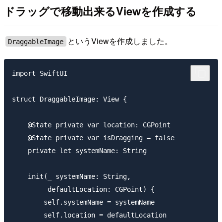
ドラッグで移動出来るViewを作成する
というViewを作成しました。
DraggableImage
import SwiftUI

struct DraggableImage: View {

    @State private var location: CGPoint

    @State private var isDragging = false

    private let systemName: String

    init(_ systemName: String,

         defaultLocation: CGPoint) {

        self.systemName = systemName

        self.location = defaultLocation
