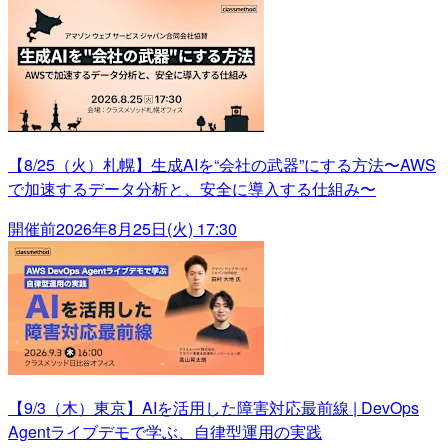
【8/25（火）札幌】生成AIを“会社の武器”にする方法〜AWS
で加速するデータ分析と、安全に導入する仕組み〜
開催前
2026年8月25日(火) 17:30
【9/3（木）東京】AIを活用した障害対応最前線 | DevOps
Agentライブデモで学ぶ、自律型運用の実践