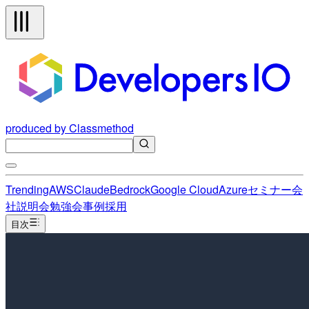
produced by Classmethod
Trending
AWS
Claude
Bedrock
Google Cloud
Azure
セミナー
会
社説明会
勉強会
事例
採用
目次