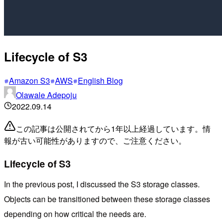
Lifecycle of S3
Amazon S3
AWS
English Blog
Olawale Adepoju
2022.09.14
この記事は公開されてから1年以上経過しています。情
報が古い可能性がありますので、ご注意ください。
Lifecycle of S3
In the previous post, I discussed the S3 storage classes.
Objects can be transitioned between these storage classes
depending on how critical the needs are.