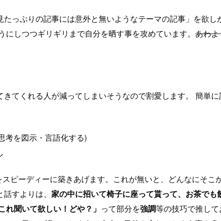
見たっぷりの記事には意外と無いようなテーマの記事」を欲し
ようにしつつギリギリまで自分を晒す事を攻めています。
あわよ
てきてくれる人が減ってしまいそうなので割愛します。 簡単に
思考を図示・言語化する)
ル
をスピーディーに築きあげます。これが無いと、どんなにそこか
と話すよりは、
家の中に招いて椅子に座って貰って、お茶でも
これ聞いて欲しい！どや？」
って部分を
強調
等の技巧で推して