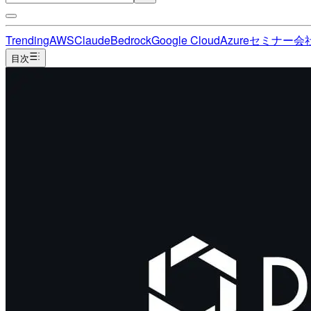
Trending
AWS
Claude
Bedrock
Google Cloud
Azure
セミナー
会
目次