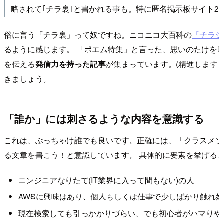
略されて｢チラ裏｣と書かれる事も。特に匿名掲示板サイト
俗に言う「チラ裏」って奴ですね。ニコニコ大百科の
「チラ
るように感じます。 「ポエム特集」と言った、思いのたけ
を伝える
発信力を持った記事
が集まっています。(精進しま
きましょう。
「誰か」には刺さるような内容を意識する
これは、ぶっちゃけ誰でも良いです。正確には、「クラスメ
る文章を書こう！と意識しています。 具体的に要素を挙げる
エンジニアなりたて(IT業界に入って間もない)の人
AWSに興味はあり、個人もしくは仕事で少しばかり触れ
現在検索しても引っかかりづらい、でも初心者がハマり