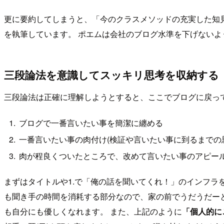
更に要約してしまうと、「今のクラスメソッドの充実した知
を執筆しています。 ポエムは会社のブログ水準を下げない
三段論法を意識してスッキリ思考を収納する
三段論法は正確に理解しようとすると、ここでブログに戻っ
ブログで一番言いたい事を簡潔に纏める
一番言いたい事の肉付け(検証や言いたい事に到るまでの
肉が程良くついたところで、改めて言いたい事のアピー
まずはタイトルや1.で「俺の話を聞いてくれ！」のインフラ
も聞き手の時間を消耗する部分なので、家の前でうだうだー
も自分にも優しくなれます。 また、上記のように
「個人的に