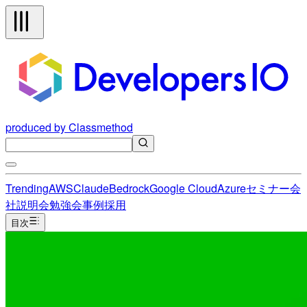
produced by Classmethod
Trending
AWS
Claude
Bedrock
Google Cloud
Azure
セミナー
会
社説明会
勉強会
事例
採用
目次