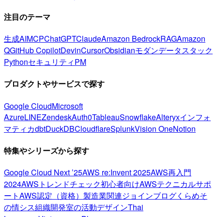
注目のテーマ
生成AI
MCP
ChatGPT
Claude
Amazon Bedrock
RAG
Amazon
Q
GitHub Copilot
Devin
Cursor
Obsidian
モダンデータスタック
Python
セキュリティ
PM
プロダクトやサービスで探す
Google Cloud
Microsoft
Azure
LINE
Zendesk
Auth0
Tableau
Snowflake
Alteryx
インフォ
マティカ
dbt
DuckDB
Cloudflare
Splunk
Vision One
Notion
特集やシリーズから探す
Google Cloud Next ’25
AWS re:Invent 2025
AWS再入門
2024
AWSトレンドチェック
初心者向け
AWSテクニカルサポ
ート
AWS認定（資格）
製造業関連
ジョインブログ
くらめそ
の情シス
組織開発室の活動
デザイン
Thai