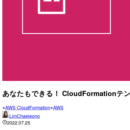
あなたもできる！ CloudFormation
AWS CloudFormation
AWS
LimChaejeong
2022.07.25