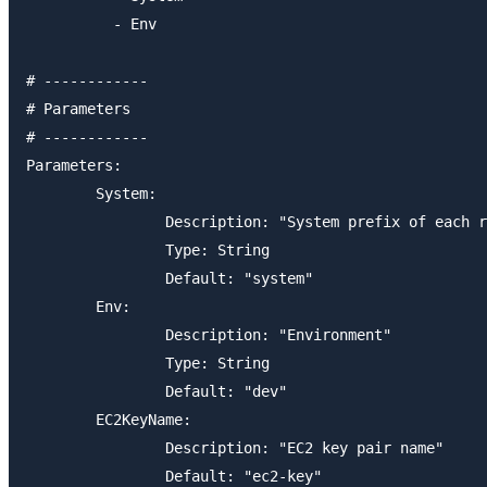
          - Env

# ------------

# Parameters

# ------------

Parameters:

	System:

		Description: "System prefix of each resource names."

		Type: String

		Default: "system"

	Env:

		Description: "Environment"

		Type: String

		Default: "dev"

	EC2KeyName:

		Description: "EC2 key pair name"

		Default: "ec2-key"
