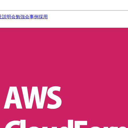
社説明会
勉強会
事例
採用