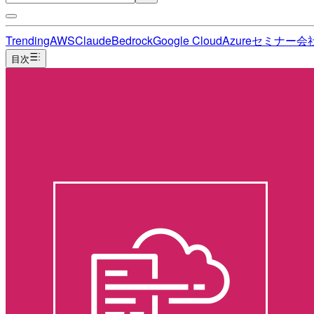
Trending
AWS
Claude
Bedrock
Google Cloud
Azure
セミナー
会
目次