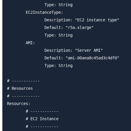
		Type: String

	EC2InstanceType:

		Description: "EC2 instance type"

		Default: "r5a.xlarge"

		Type: String

	AMI:

		Description: "Server AMI"

		Default: "ami-00aea8c45ad3c4df0"

		Type: String

# ------------

# Resources

# ------------

Resources:

	# ------------

	# EC2 Instance

	# ------------
