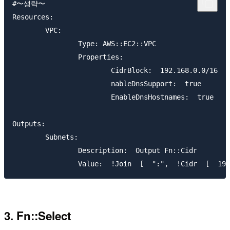
#〜생략〜

Resources:  

	VPC:  

		Type: AWS::EC2::VPC  

		Properties:  

			CidrBlock:  192.168.0.0/16

			nableDnsSupport:  true  

			EnableDnsHostnames:  true  

Outputs:  

	Subnets:  

		Description:  Output Fn::Cidr

3. Fn::Select