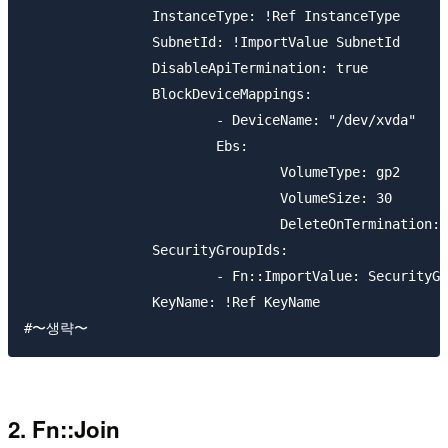
		InstanceType: !Ref InstanceType

		SubnetId: !ImportValue SubnetId

		DisableApiTermination: true

		BlockDeviceMappings:

			- DeviceName: "/dev/xvda"

			Ebs:

				VolumeType: gp2

				VolumeSize: 30

				DeleteOnTermination: true

		SecurityGroupIds:

			- Fn::ImportValue: SecurityGroupIds

		KeyName: !Ref KeyName

2. Fn::Join