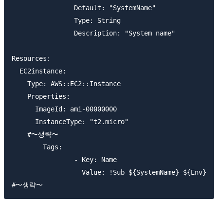
		Default: "SystemName"

		Type: String

		Description: "System name"

Resources:

  EC2instance:

    Type: AWS::EC2::Instance

    Properties:

      ImageId: ami-00000000

      InstanceType: "t2.micro"

    #〜생략〜

	Tags:

		- Key: Name

		  Value: !Sub ${SystemName}-${Env}
