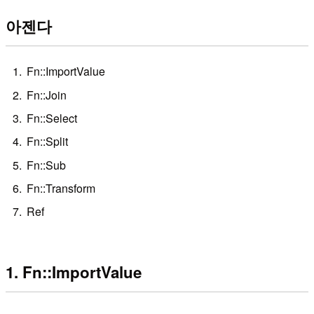
아젠다
Fn::ImportValue
Fn::Join
Fn::Select
Fn::Split
Fn::Sub
Fn::Transform
Ref
1. Fn::ImportValue