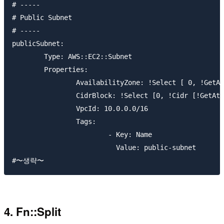
# -----

# Public Subnet

# -----

publicSubnet:

	Type: AWS::EC2::Subnet

	Properties:

		AvailabilityZone: !Select [ 0, !GetAZs  '' ]

		CidrBlock: !Select [0, !Cidr [!GetAtt  vpc.CidrBlock, 2, 8]]

		VpcId: 10.0.0.0/16

		Tags:

			- Key: Name

			  Value: public-subnet

4. Fn::Split