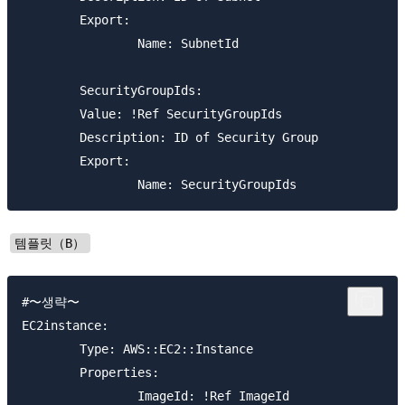
	Export:

		Name: SubnetId

	SecurityGroupIds:

	Value: !Ref SecurityGroupIds

	Description: ID of Security Group

	Export:

템플릿（B）
#〜생략〜

EC2instance:

	Type: AWS::EC2::Instance

	Properties:

		ImageId: !Ref ImageId
