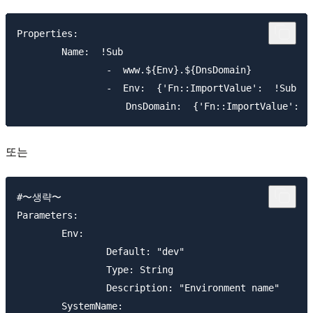
Properties:  

	Name:  !Sub  

		-  www.${Env}.${DnsDomain}  

		-  Env:  {'Fn::ImportValue':  !Sub  '${text}-env'}  

또는
#〜생략〜

Parameters:

	Env:

		Default: "dev"

		Type: String

		Description: "Environment name"

	SystemName:
