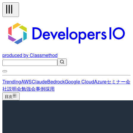
produced by Classmethod
Trending
AWS
Claude
Bedrock
Google Cloud
Azure
セミナー
会
社説明会
勉強会
事例
採用
目次