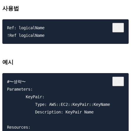
사용법
Ref: logicalName

예시
#〜생략〜

Parameters:

	KeyPair:

	    Type: AWS::EC2::KeyPair::KeyName

	    Description: KeyPair Name

Resources:
