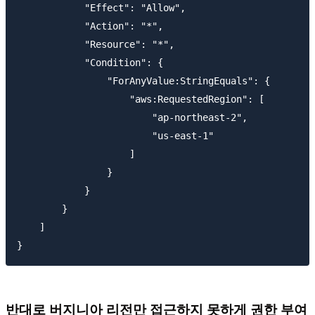
            "Effect": "Allow",

            "Action": "*",

            "Resource": "*",

            "Condition": {

                "ForAnyValue:StringEquals": {

                    "aws:RequestedRegion": [

                        "ap-northeast-2",

                        "us-east-1"

                    ]

                }

            }

        }

    ]

반대로 버지니아 리전만 접근하지 못하게 권한 부여