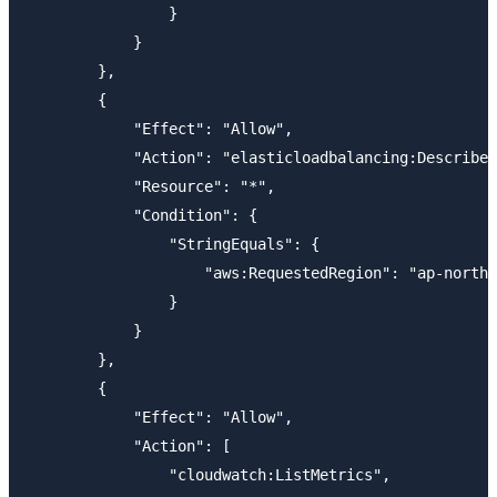
                }

            }

        },

        {

            "Effect": "Allow",

            "Action": "elasticloadbalancing:Describe*
            "Resource": "*",

            "Condition": {

                "StringEquals": {

                    "aws:RequestedRegion": "ap-northe
                }

            }

        },

        {

            "Effect": "Allow",

            "Action": [

                "cloudwatch:ListMetrics",
