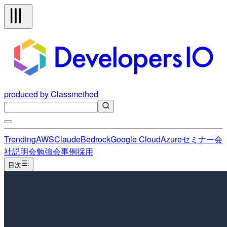
produced by Classmethod
Trending
AWS
Claude
Bedrock
Google Cloud
Azure
セミナー
会
社説明会
勉強会
事例
採用
目次