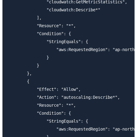
                "cloudwatch:GetMetricStatistics",

                "cloudwatch:Describe*"

            ],

            "Resource": "*",

            "Condition": {

                "StringEquals": {

                    "aws:RequestedRegion": "ap-northe
                }

            }

        },

        {

            "Effect": "Allow",

            "Action": "autoscaling:Describe*",

            "Resource": "*",

            "Condition": {

                "StringEquals": {

                    "aws:RequestedRegion": "ap-northe