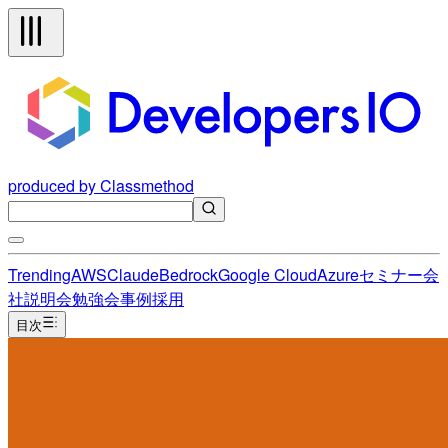
produced by Classmethod
Trending
AWS
Claude
Bedrock
Google Cloud
Azure
セミナー
会
社説明会
勉強会
事例
採用
目次