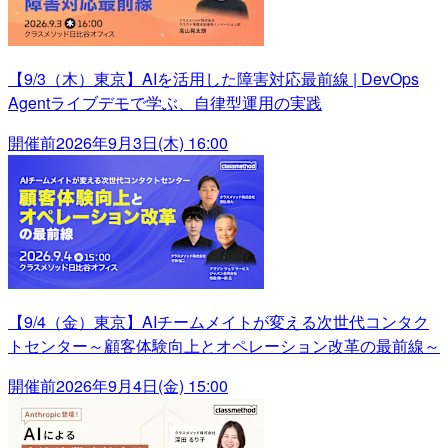
【9/3（木）東京】AIを活用した障害対応最前線 | DevOps
Agentライブデモで学ぶ、自律型運用の実践
開催前
2026年9月3日(木) 16:00
【9/4（金）東京】AIチームメイトが変える次世代コンタク
トセンター～顧客体験向上とオペレーション改革の最前線～
開催前
2026年9月4日(金) 15:00