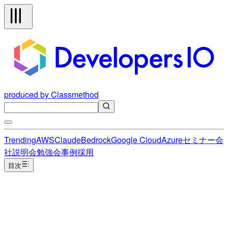
produced by Classmethod
Trending
AWS
Claude
Bedrock
Google Cloud
Azure
セミナー
会
社説明会
勉強会
事例
採用
目次