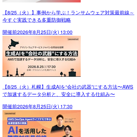
【8/25（火）】事例から学ぶ！ランサムウェア対策最前線～
今すぐ実践できる多重防御戦略
開催前
2026年8月25日(火) 13:00
【8/25（火）札幌】生成AIを“会社の武器”にする方法〜AWS
で加速するデータ分析と、安全に導入する仕組み〜
開催前
2026年8月25日(火) 17:30