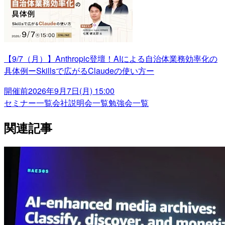
【9/7（月）】Anthropic登壇！AIによる自治体業務効率化の
具体例ーSkillsで広がるClaudeの使い方ー
開催前
2026年9月7日(月) 15:00
セミナー一覧
会社説明会一覧
勉強会一覧
関連記事