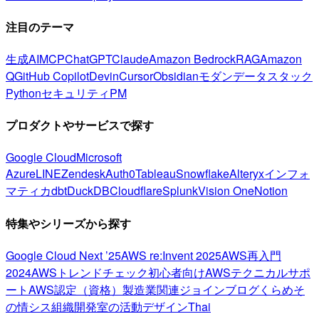
注目のテーマ
生成AI
MCP
ChatGPT
Claude
Amazon Bedrock
RAG
Amazon
Q
GitHub Copilot
Devin
Cursor
Obsidian
モダンデータスタック
Python
セキュリティ
PM
プロダクトやサービスで探す
Google Cloud
Microsoft
Azure
LINE
Zendesk
Auth0
Tableau
Snowflake
Alteryx
インフォ
マティカ
dbt
DuckDB
Cloudflare
Splunk
Vision One
Notion
特集やシリーズから探す
Google Cloud Next ’25
AWS re:Invent 2025
AWS再入門
2024
AWSトレンドチェック
初心者向け
AWSテクニカルサポ
ート
AWS認定（資格）
製造業関連
ジョインブログ
くらめそ
の情シス
組織開発室の活動
デザイン
Thai