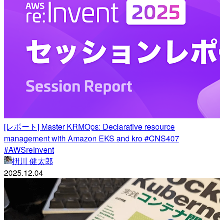
[レポート] Master KRMOps: Declarative resource
management with Amazon EKS and kro #CNS407
#AWSreInvent
枡川 健太郎
2025.12.04