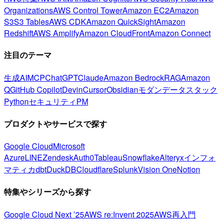
Organizations
AWS Control Tower
Amazon EC2
Amazon
S3
S3 Tables
AWS CDK
Amazon QuickSight
Amazon
Redshift
AWS Amplify
Amazon CloudFront
Amazon Connect
注目のテーマ
生成AI
MCP
ChatGPT
Claude
Amazon Bedrock
RAG
Amazon
Q
GitHub Copilot
Devin
Cursor
Obsidian
モダンデータスタック
Python
セキュリティ
PM
プロダクトやサービスで探す
Google Cloud
Microsoft
Azure
LINE
Zendesk
Auth0
Tableau
Snowflake
Alteryx
インフォ
マティカ
dbt
DuckDB
Cloudflare
Splunk
Vision One
Notion
特集やシリーズから探す
Google Cloud Next ’25
AWS re:Invent 2025
AWS再入門