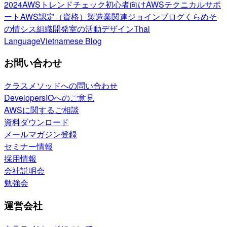
2024
AWSトレンドチェック
初心者向け
AWSテクニカルサポ
ート
AWS認定（資格）
製造業関連
ジョインブログ
くらめそ
の情シス
組織開発室の活動
デザイン
Thai
Language
Vietnamese Blog
お問い合わせ
クラスメソッドへの問い合わせ
DevelopersIOへのご意見
AWSに関するご相談
資料ダウンロード
メールマガジン登録
セミナー情報
採用情報
会社説明会
勉強会
運営会社