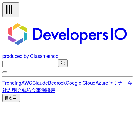
produced by Classmethod
Trending
AWS
Claude
Bedrock
Google Cloud
Azure
セミナー
会
社説明会
勉強会
事例
採用
目次