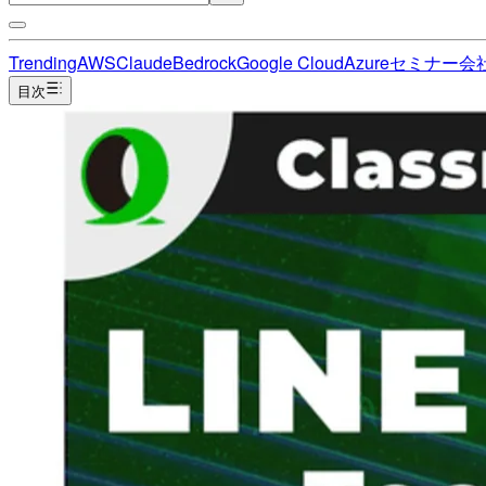
Trending
AWS
Claude
Bedrock
Google Cloud
Azure
セミナー
会
目次