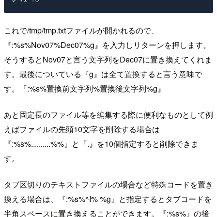
これで/tmp/tmp.txtファイルが開かれるので、
『:%s%Nov07%Dec07%g』を入力しリターンを押します。
そうするとNov07と言う文字列をDec07に置き換えてくれま
す。最後についている『g』は全て置換すると言う意味で
す。『:%s%置換前文字列%置換後文字列%g』
あと固定長のファイル等を編集する際に便利なものとして例
えばファイルの先頭10文字を削除する場合は
『:%s%..........%%』と『.』を10個指定すると削除できま
す。
タブ区切りのテキストファイルの場合など特殊コードを置き
換える場合は、『:%s%^I% %g』と指定するとタブコードを
半角スペースに置き換えることができます。『:%s%』の後