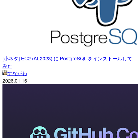
[小ネタ] EC2 (AL2023) に PostgreSQL をインストールして
みた
すながわ
2026.01.16