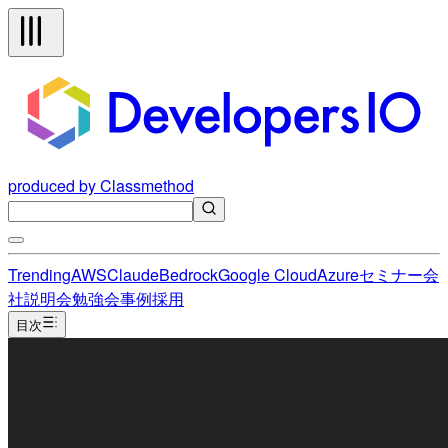
produced by Classmethod
Trending
AWS
Claude
Bedrock
Google Cloud
Azure
セミナー
会
社説明会
勉強会
事例
採用
目次