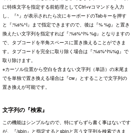
に特殊文字を指定する前処理としてCtrl+vコマンドを入力
し、『^』が表示されたら次にキーボードのTabキーを押す
と『:%s%^I』まで指定できますので、後は『% %g』と置き
換えたい文字列を指定すれば『:%s%^I% %g』となりますの
で、タブコードを半角スペースに置き換えることができま
す。タブコードを完全に取り除く場合は『:%s%^I%%g』で
取り除けます。
※カーソル位置から空白を含まない文字列（単語）の末尾ま
でを単独で置き換える場合は『cw』とすることで文字列の
置き換えが可能です。
文字列の『検索』
この機能はシンプルなので、特にずらずら書く事はないです
が、『/sbin』と指定するとsbinと言う文字列を検索できま