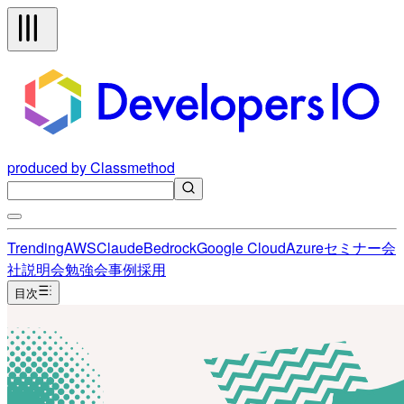
produced by Classmethod
Trending
AWS
Claude
Bedrock
Google Cloud
Azure
セミナー
会
社説明会
勉強会
事例
採用
目次