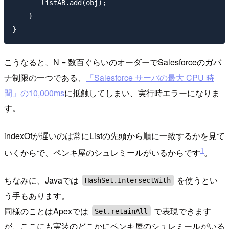
       listAB.add(obj);

    }

こうなると、N = 数百ぐらいのオーダーでSalesforceのガバ
ナ制限の一つである、
「Salesforce サーバの最大 CPU 時
間」の10,000ms
に抵触してしまい、実行時エラーになりま
す。
indexOfが遅いのは常にListの先頭から順に一致するかを見て
1
いくからで、ペンキ屋のシュレミールがいるからです
。
ちなみに、Javaでは
を使うとい
HashSet.IntersectWith
う手もあります。
同様のことはApexでは
で表現できます
Set.retainAll
が、ここにも実装のどこかにペンキ屋のシュレミールがいる