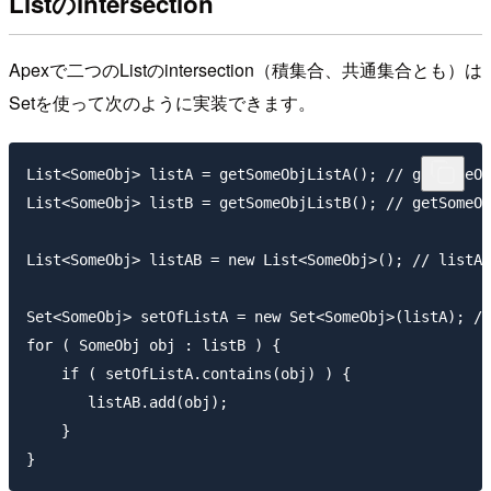
Listのintersection
Apexで二つのListのintersection（積集合、共通集合とも）は
Setを使って次のように実装できます。
List<SomeObj> listA = getSomeObjListA(); // getS
List<SomeObj> listB = getSomeObjListB(); // getS
List<SomeObj> listAB = new List<SomeObj>(); // li
Set<SomeObj> setOfListA = new Set<SomeObj>(lis
for ( SomeObj obj : listB ) {

    if ( setOfListA.contains(obj) ) {

       listAB.add(obj);

    }
