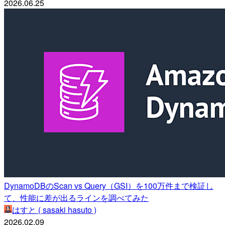
2026.06.25
DynamoDBのScan vs Query（GSI）を100万件まで検証し
て、性能に差が出るラインを調べてみた
はすと ( sasaki hasuto )
2026.02.09