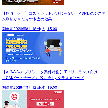
【8/18（火）】コストカットだけじゃない！AI駆動のシステ
ム刷新がもたらす本当の効果
開催前
2026年8月18日(火) 15:00
【AI/AWS/アプリ/データ案件特集】ITフリーランス向け
「CMパートナーズ」 説明会 by クラスメソッド
開催前
2026年8月12日(水) 19:00