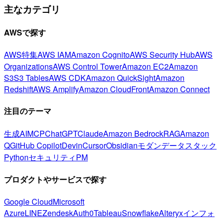
主なカテゴリ
AWSで探す
AWS特集
AWS IAM
Amazon Cognito
AWS Security Hub
AWS
Organizations
AWS Control Tower
Amazon EC2
Amazon
S3
S3 Tables
AWS CDK
Amazon QuickSight
Amazon
Redshift
AWS Amplify
Amazon CloudFront
Amazon Connect
注目のテーマ
生成AI
MCP
ChatGPT
Claude
Amazon Bedrock
RAG
Amazon
Q
GitHub Copilot
Devin
Cursor
Obsidian
モダンデータスタック
Python
セキュリティ
PM
プロダクトやサービスで探す
Google Cloud
Microsoft
Azure
LINE
Zendesk
Auth0
Tableau
Snowflake
Alteryx
インフォ