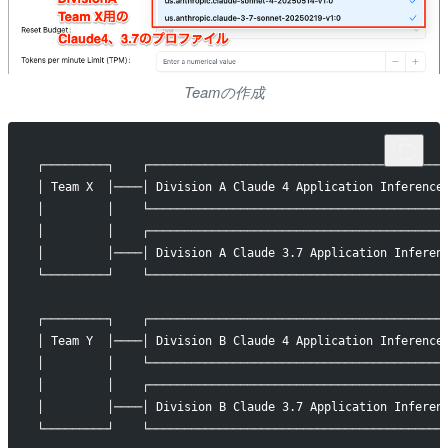
Teamの作成
┌─────────┐    ┌──────────────────────────────────────────
│ Team X  │────│ Division A Claude 4 Application Inference
│         │    └──────────────────────────────────────────
│         │    ┌──────────────────────────────────────────
│         │────│ Division A Claude 3.7 Application Inferen
└─────────┘    └──────────────────────────────────────────
┌─────────┐    ┌──────────────────────────────────────────
│ Team Y  │────│ Division B Claude 4 Application Inference
│         │    └──────────────────────────────────────────
│         │    ┌──────────────────────────────────────────
│         │────│ Division B Claude 3.7 Application Inferen
└─────────┘    └──────────────────────────────────────────