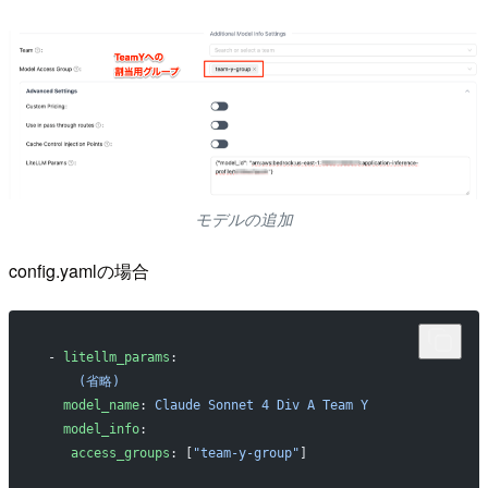
モデルの追加
config.yamlの場合
 - 
litellm_params
:
     (省略)
   model_name
: 
Claude Sonnet 4 Div A Team Y
   model_info
:
    access_groups
: [
"team-y-group"
]