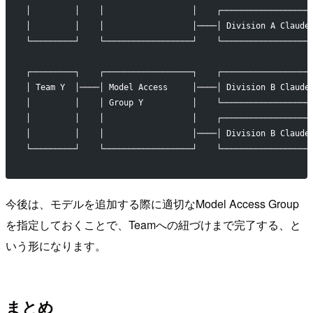
│         │    │                  │    ┌──────────────────
│         │    │                  │────│ Division A Claude
└─────────┘    └──────────────────┘    └──────────────────
┌─────────┐    ┌──────────────────┐    ┌──────────────────
│ Team Y  │────│ Model Access     │────│ Division B Claude
│         │    │ Group Y          │    └──────────────────
│         │    │                  │    ┌──────────────────
│         │    │                  │────│ Division B Claude
└─────────┘    └──────────────────┘    └──────────────────
今後は、モデルを追加する際に適切なModel Access Group
を指定しておくことで、Teamへの紐づけまで完了する、と
いう形になります。
まとめ