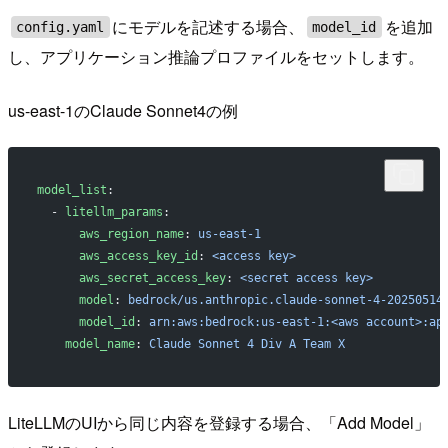
にモデルを記述する場合、
を追加
config.yaml
model_id
し、アプリケーション推論プロファイルをセットします。
us-east-1のClaude Sonnet4の例
model_list
:
  - 
litellm_params
:
      aws_region_name
: 
us-east-1
      aws_access_key_id
: 
<access key>
      aws_secret_access_key
: 
<secret access key>
      model
: 
bedrock/us.anthropic.claude-sonnet-4-20250514
      model_id
: 
arn:aws:bedrock:us-east-1:<aws account>:ap
    model_name
: 
Claude Sonnet 4 Div A Team X
LiteLLMのUIから同じ内容を登録する場合、「Add Model」