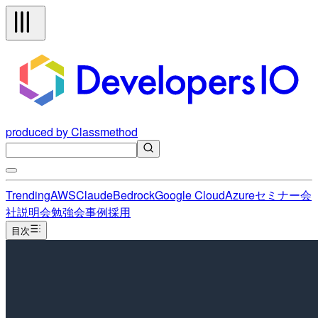
produced by Classmethod
Trending
AWS
Claude
Bedrock
Google Cloud
Azure
セミナー
会
社説明会
勉強会
事例
採用
目次