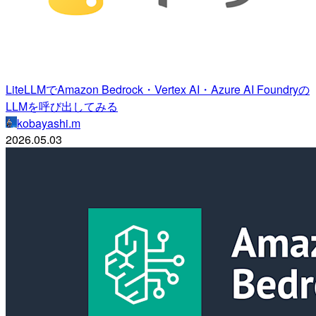
LiteLLMでAmazon Bedrock・Vertex AI・Azure AI Foundryの
LLMを呼び出してみる
kobayashi.m
2026.05.03