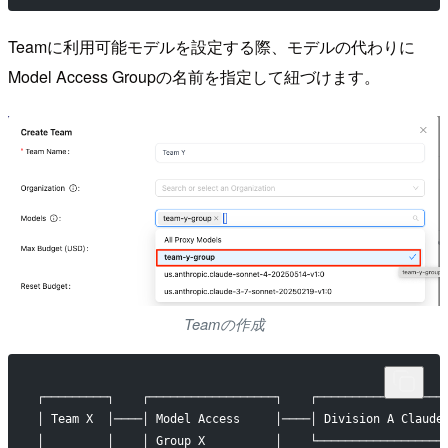
Teamに利用可能モデルを設定する際、モデルの代わりに
Model Access Groupの名前を指定して紐づけます。
Teamの作成
┌─────────┐    ┌──────────────────┐    ┌──────────────────
│ Team X  │────│ Model Access     │────│ Division A Claude
│         │    │ Group X          │    └──────────────────