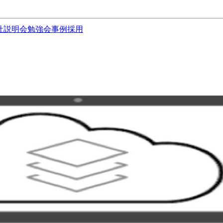
社説明会
勉強会
事例
採用