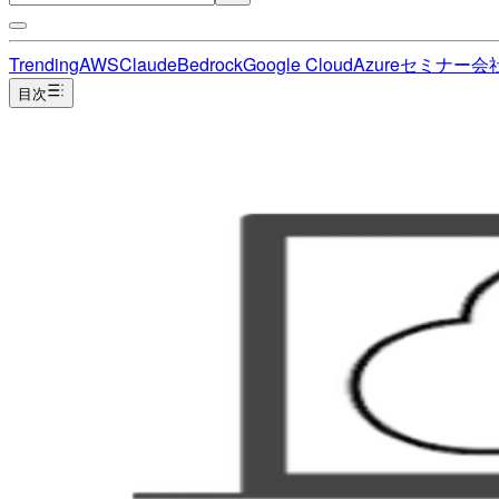
Trending
AWS
Claude
Bedrock
Google Cloud
Azure
セミナー
会
目次