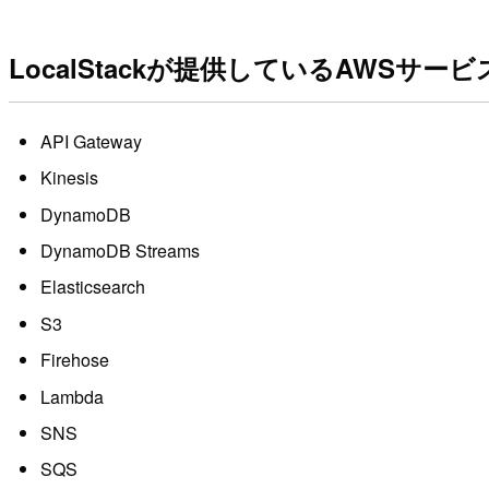
LocalStackが提供しているAWSサービ
API Gateway
Kinesis
DynamoDB
DynamoDB Streams
Elasticsearch
S3
Firehose
Lambda
SNS
SQS