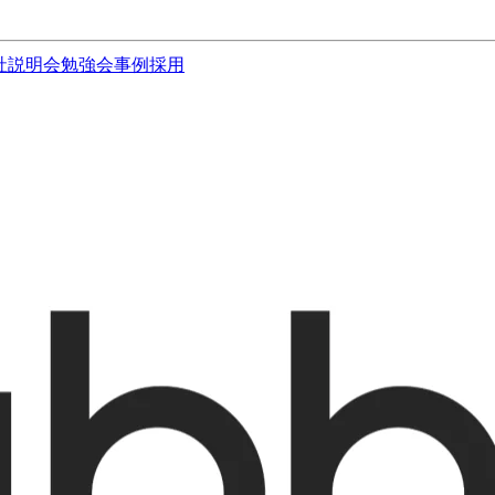
社説明会
勉強会
事例
採用