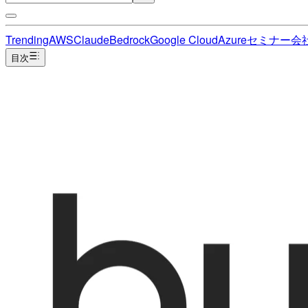
Trending
AWS
Claude
Bedrock
Google Cloud
Azure
セミナー
会
目次