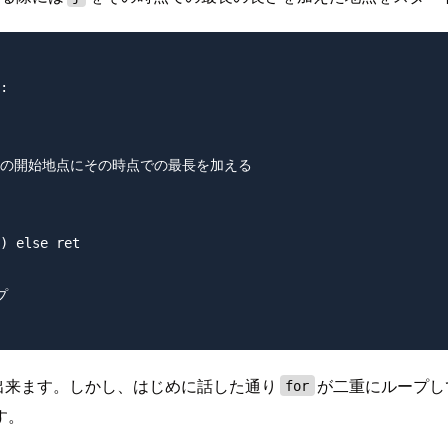
:

1):  # jの開始地点にその時点での最長を加える

) else ret



が出来ます。しかし、はじめに話した通り
が二重にループし
for
す。