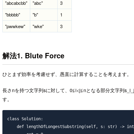
"abcabcbb"
"abc"
3
"bbbbb"
"b"
1
"pwwkew"
"wke"
3
解法1. Blute Force
ひとまず効率を考慮せず、愚直に計算することを考えます。
長さnを持つ文字列sに対して、0≦i<j≦nとなる部分文字
す。
class Solution:

    def lengthOfLongestSubstring(self, s: str) -> int