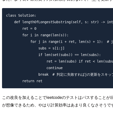
class Solution:

    def lengthOfLongestSubstring(self, s: str) -> int
        ret = 0

        for i in range(len(s)):

            for j in range(i + ret, len(s) + 
                subs = s[i:j]

                if len(set(subs)) == len(subs):

                    ret = len(subs) if ret < len(subs
                    continue

                break  # 判定に失敗すればjの更新をスキップ
この改良を加えることでleetcodeのテストはパスすること
が想像できるため、やはり計算効率はあまり良くなさそうで