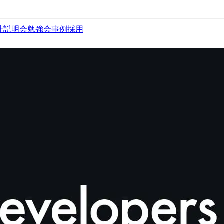
社説明会
勉強会
事例
採用