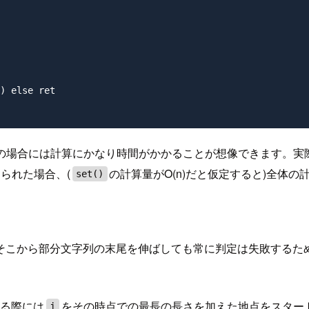
) else ret

場合には計算にかなり時間がかかることが想像できます。実際、l
られた場合、(
の計算量がO(n)だと仮定すると)全体の計
set()
そこから部分文字列の末尾を伸ばしても常に判定は失敗するた
する際には
をその時点での最長の長さを加えた地点をスター
j