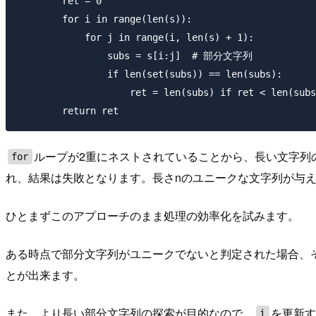
        ret = 0

        for i in range(len(s)):

            for j in range(i, len(s) + 1):

                subs = s[i:j]  # 部分文字列

                if len(set(subs)) == len(subs):

                    ret = len(subs) if ret < len(subs
ループが2重にネストされていることから、長い文字列の
for
れ、結果は失敗となります。長さnのユニークな文字列が与え
ひとまずこのアプローチのまま処理の効率化を試みます。
ある時点で部分文字列がユニークでないと判定された場合、
とが出来ます。
また、より長い部分文字列の探索が目的なので、
を更新
i