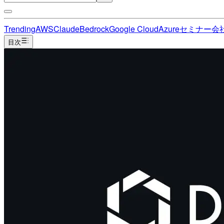
Trending
AWS
Claude
Bedrock
Google Cloud
Azure
セミナー
会
目次