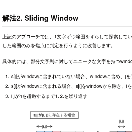
解法2. Sliding Window
上記のアプローチでは、1文字ずつ範囲をずらして探索して
した範囲のみを焦点に判定を行うように改善します。
具体的には、部分文字列に対してユニークな文字を持つwin
s[j]がwindowに含まれていない場合、windowに含め、j
s[j]がwindowに含まれる場合、s[i]をwindowから除き、
i,jがnを超過するまで1. 2.を繰り返す