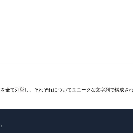
列s_i_jを全て列挙し、それぞれについてユニークな文字列で構
:
