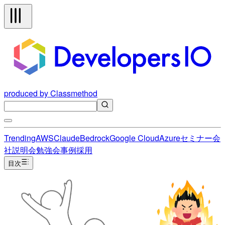
produced by Classmethod
Trending
AWS
Claude
Bedrock
Google Cloud
Azure
セミナー
会
社説明会
勉強会
事例
採用
目次