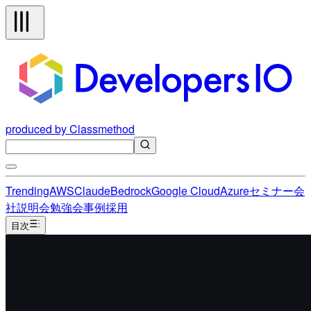
produced by Classmethod
Trending
AWS
Claude
Bedrock
Google Cloud
Azure
セミナー
会
社説明会
勉強会
事例
採用
目次