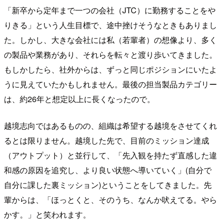
「新卒から定年まで一つの会社（JTC）に勤務することをや
りきる」という人生目標で、途中挫けそうなときもありまし
た。しかし、大きな会社には私（若輩者）の想像より、多く
の製品や業務があり、それらを転々と渡り歩いてきました。
もしかしたら、社外からは、ずっと同じポジションにいたよ
うに見えていたかもしれません。最後の担当製品カテゴリー
は、約26年と想定以上に長くなったので。
越境志向ではあるものの、組織は希望する越境をさせてくれ
るとは限りません。越境した先で、目前のミッション達成
（アウトプット）と並行して、「先入観を持たず直感した違
和感の原因を追究し、より良い状態へ導いていく」(自分で
自分に課した裏ミッション)ということをしてきました。先
輩からは、「ほっとくと、そのうち、なんか吠えてる。やら
かす。」と笑われます。