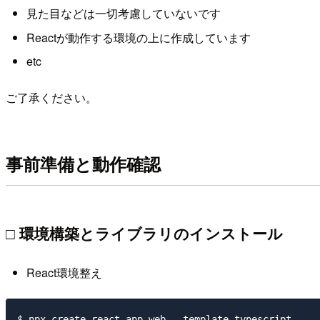
見た目などは一切考慮していないです
Reactが動作する環境の上に作成しています
etc
ご了承ください。
事前準備と動作確認
□ 環境構築とライブラリのインストール
React環境整え
$ npx create-react-app web --template typescript
