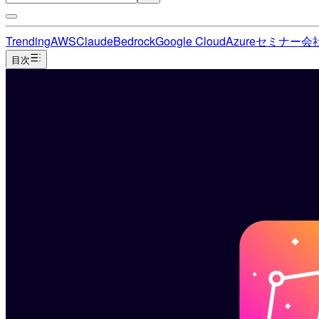
Trending
AWS
Claude
Bedrock
Google Cloud
Azure
セミナー
会
目次