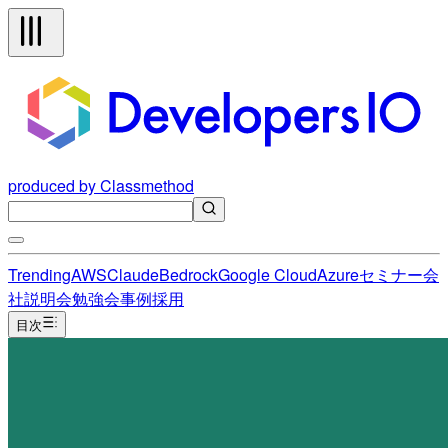
produced by Classmethod
Trending
AWS
Claude
Bedrock
Google Cloud
Azure
セミナー
会
社説明会
勉強会
事例
採用
目次