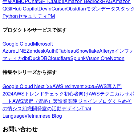
生成AI
MCP
ChatGPT
Claude
Amazon Bedrock
RAG
Amazon
Q
GitHub Copilot
Devin
Cursor
Obsidian
モダンデータスタック
Python
セキュリティ
PM
プロダクトやサービスで探す
Google Cloud
Microsoft
Azure
LINE
Zendesk
Auth0
Tableau
Snowflake
Alteryx
インフォ
マティカ
dbt
DuckDB
Cloudflare
Splunk
Vision One
Notion
特集やシリーズから探す
Google Cloud Next ’25
AWS re:Invent 2025
AWS再入門
2024
AWSトレンドチェック
初心者向け
AWSテクニカルサポ
ート
AWS認定（資格）
製造業関連
ジョインブログ
くらめそ
の情シス
組織開発室の活動
デザイン
Thai
Language
Vietnamese Blog
お問い合わせ