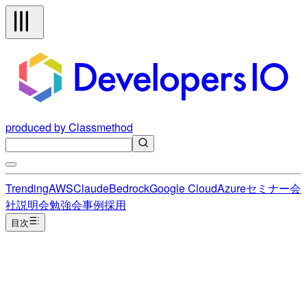
produced by Classmethod
Trending
AWS
Claude
Bedrock
Google Cloud
Azure
セミナー
会
社説明会
勉強会
事例
採用
目次