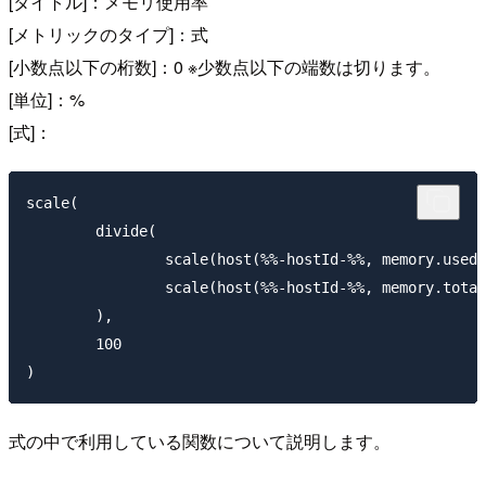
[タイトル]：メモリ使用率
[メトリックのタイプ]：式
[小数点以下の桁数]：0 ※少数点以下の端数は切ります。
[単位]：%
[式]：
scale(

	divide(

		scale(host(%%-hostId-%%, memory.used), 0.000001),

		scale(host(%%-hostId-%%, memory.total), 0.000001)

	),

	100

式の中で利用している関数について説明します。