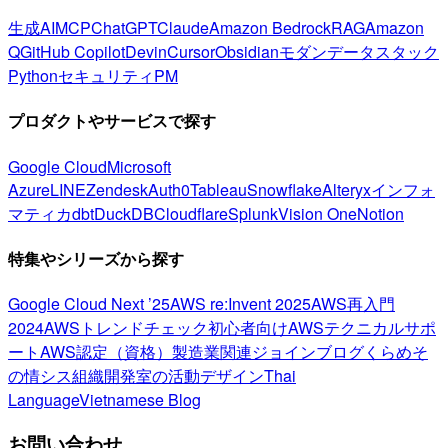
生成AI
MCP
ChatGPT
Claude
Amazon Bedrock
RAG
Amazon
Q
GitHub Copilot
Devin
Cursor
Obsidian
モダンデータスタック
Python
セキュリティ
PM
プロダクトやサービスで探す
Google Cloud
Microsoft
Azure
LINE
Zendesk
Auth0
Tableau
Snowflake
Alteryx
インフォ
マティカ
dbt
DuckDB
Cloudflare
Splunk
Vision One
Notion
特集やシリーズから探す
Google Cloud Next ’25
AWS re:Invent 2025
AWS再入門
2024
AWSトレンドチェック
初心者向け
AWSテクニカルサポ
ート
AWS認定（資格）
製造業関連
ジョインブログ
くらめそ
の情シス
組織開発室の活動
デザイン
Thai
Language
Vietnamese Blog
お問い合わせ