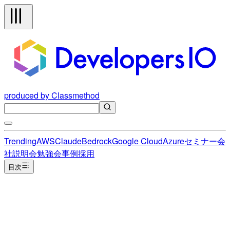
produced by Classmethod
Trending
AWS
Claude
Bedrock
Google Cloud
Azure
セミナー
会
社説明会
勉強会
事例
採用
目次