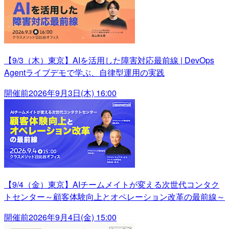
【9/3（木）東京】AIを活用した障害対応最前線 | DevOps
Agentライブデモで学ぶ、自律型運用の実践
開催前
2026年9月3日(木) 16:00
【9/4（金）東京】AIチームメイトが変える次世代コンタク
トセンター～顧客体験向上とオペレーション改革の最前線～
開催前
2026年9月4日(金) 15:00