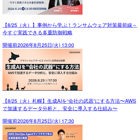
【8/25（火）】事例から学ぶ！ランサムウェア対策最前線～
今すぐ実践できる多重防御戦略
開催前
2026年8月25日(火) 13:00
【8/25（火）札幌】生成AIを“会社の武器”にする方法〜AWS
で加速するデータ分析と、安全に導入する仕組み〜
開催前
2026年8月25日(火) 17:30